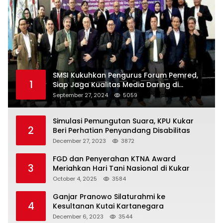
SMSI Kukuhkan Pengurus Forum Pemred,
1
Siap Jaga Kualitas Media Daring di
Indonesia
September 27, 2024
5059
Simulasi Pemungutan Suara, KPU Kukar
2
Beri Perhatian Penyandang Disabilitas
December 27, 2023
3872
FGD dan Penyerahan KTNA Award
3
Meriahkan Hari Tani Nasional di Kukar
October 4, 2025
3584
Ganjar Pranowo Silaturahmi ke
4
Kesultanan Kutai Kartanegara
December 6, 2023
3544