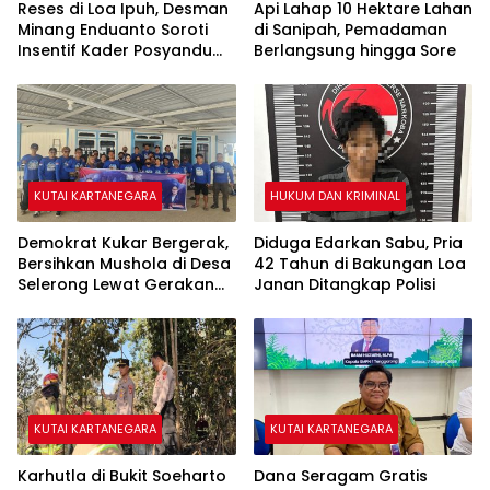
Reses di Loa Ipuh, Desman
Api Lahap 10 Hektare Lahan
Minang Enduanto Soroti
di Sanipah, Pemadaman
Insentif Kader Posyandu
Berlangsung hingga Sore
dan Irigasi Pertanian
KUTAI KARTANEGARA
HUKUM DAN KRIMINAL
Demokrat Kukar Bergerak,
Diduga Edarkan Sabu, Pria
Bersihkan Mushola di Desa
42 Tahun di Bakungan Loa
Selerong Lewat Gerakan
Janan Ditangkap Polisi
Langit Biru Indonesia Asri
KUTAI KARTANEGARA
KUTAI KARTANEGARA
Karhutla di Bukit Soeharto
Dana Seragam Gratis