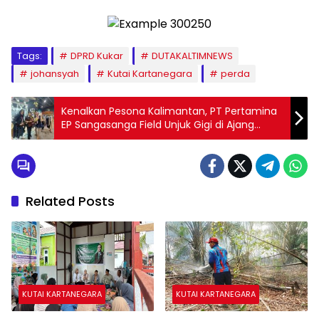
Tags:
DPRD Kukar
DUTAKALTIMNEWS
johansyah
Kutai Kartanegara
perda
Kenalkan Pesona Kalimantan, PT Pertamina
EP Sangasanga Field Unjuk Gigi di Ajang
Discovering the Magnificence of Indonesia
Expo 2024 di Belanda
Related Posts
KUTAI KARTANEGARA
KUTAI KARTANEGARA