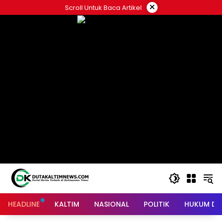
Skip
×
Scroll Untuk Baca Artikel
to
content
HEADLINE
KALTIM
NASIONAL
POLITIK
HUKUM DA