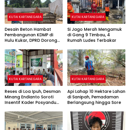
KUTAI KARTANEGARA
KUTAI KARTANEGARA
Desain Beton Hambat
Si Jago Merah Mengamuk
Pembangunan KDMP di
di Gang 9 Timbau, 4
Hulu Kukar, DPRD Dorong
Rumah Ludes Terbakar
Pemerintah Cari Solusi
KUTAI KARTANEGARA
KUTAI KARTANEGARA
Reses di Loa Ipuh, Desman
Api Lahap 10 Hektare Lahan
Minang Endianto Soroti
di Sanipah, Pemadaman
Insentif Kader Posyandu
Berlangsung hingga Sore
dan Irigasi Pertanian