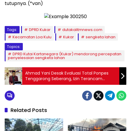
tutupnya. (*van)
Tags:
DPRD Kukar
dutakalitmnews.com
Kecamatan Loa Kulu
Kukar
sengketa lahan
Topics:
DPRD Kutai Kartanegara (Kukar) mendorong percepatan
penyelesaian sengketa lahan
Ahmad Yani Desak Evaluasi Total Ponpes
Tenggarong Seberang, Izin Terancam
Dicabut Jika Tak Berbenah
Related Posts