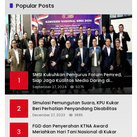
Popular Posts
SMSI Kukuhkan Pengurus Forum Pemred,
1
Siap Jaga Kualitas Media Daring di
Indonesia
September 27, 2024
5075
Simulasi Pemungutan Suara, KPU Kukar
2
Beri Perhatian Penyandang Disabilitas
December 27, 2023
3885
FGD dan Penyerahan KTNA Award
3
Meriahkan Hari Tani Nasional di Kukar