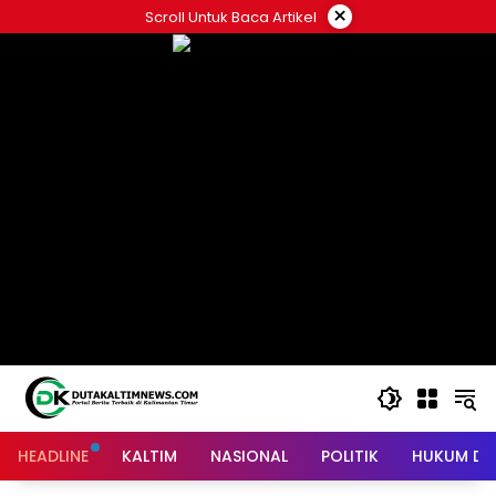
Skip
×
Scroll Untuk Baca Artikel
to
content
HEADLINE
KALTIM
NASIONAL
POLITIK
HUKUM DA