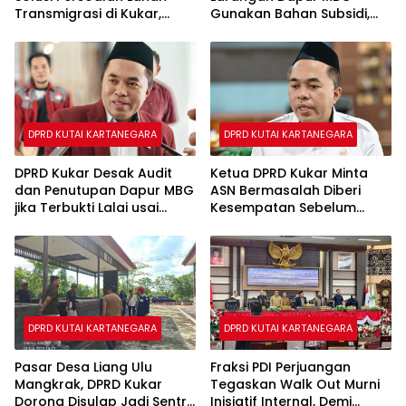
Transmigrasi di Kukar,
Gunakan Bahan Subsidi,
Cegah Kasus Serupa JMB
Ahmad Yani: Jangan
Terulang
Rampas Hak Masyarakat
DPRD KUTAI KARTANEGARA
DPRD KUTAI KARTANEGARA
DPRD Kukar Desak Audit
Ketua DPRD Kukar Minta
dan Penutupan Dapur MBG
ASN Bermasalah Diberi
jika Terbukti Lalai usai
Kesempatan Sebelum
Dugaan Keracunan di
Dipecat
Sebulu
DPRD KUTAI KARTANEGARA
DPRD KUTAI KARTANEGARA
Pasar Desa Liang Ulu
Fraksi PDI Perjuangan
Mangkrak, DPRD Kukar
Tegaskan Walk Out Murni
Dorong Disulap Jadi Sentra
Inisiatif Internal, Demi