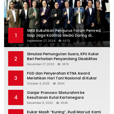
SMSI Kukuhkan Pengurus Forum Pemred,
1
Siap Jaga Kualitas Media Daring di
Indonesia
September 27, 2024
5073
Simulasi Pemungutan Suara, KPU Kukar
2
Beri Perhatian Penyandang Disabilitas
December 27, 2023
3879
FGD dan Penyerahan KTNA Award
3
Meriahkan Hari Tani Nasional di Kukar
October 4, 2025
3594
Ganjar Pranowo Silaturahmi ke
4
Kesultanan Kutai Kartanegara
December 6, 2023
3549
Kukar Masih “Kuning”, Rudi Mas’ud: Kami