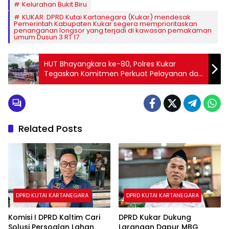
Kelurahan Bukit Biru
KUKAR: DPRD Kutai Kartanegara (Kukar) mendesak
Pemerintah Kabupaten Kukar segera memprioritaskan
penanganan longsor yang terjadi di kawasan pemakaman
umum Dusun 3 RT 17
HUT Bhayangkara ke-80, Polres Kukar
Tegaskan Komitmen Perkuat Pelayanan dan
Sinergi dengan Masyarakat
Related Posts
DPRD KUTAI KARTANEGARA
DPRD KUTAI KARTANEGARA
Komisi I DPRD Kaltim Cari
DPRD Kukar Dukung
Solusi Persoalan Lahan
Larangan Dapur MBG