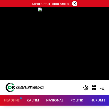
Skip
×
Scroll Untuk Baca Artikel
to
content
HEADLINE
KALTIM
NASIONAL
POLITIK
HUKUM DA