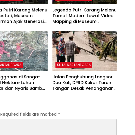
 Putri Karang Melenu
Legenda Putri Karang Melenu
estari, Museum
Tampil Modern Lewat Video
rman Ajak Generasi
Mapping di Museum
nali Sejarah Kutai
Mulawarman
KARTANEGARA
KUTAI KARTANEGARA
ngganas di Sanga-
Jalan Penghubung Longsor
1 Hektare Lahan
Dua Kali, DPRD Kukar Turun
ar dan Nyaris Sambar
Tangan Desak Penanganan
 Warga
Darurat
Required fields are marked
*