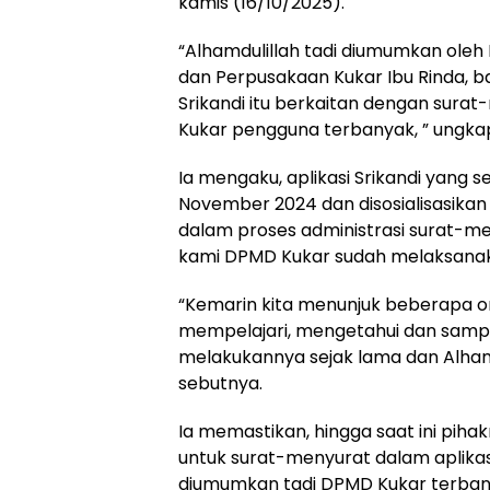
kamis (16/10/2025).
“Alhamdulillah tadi diumumkan oleh
dan Perpusakaan Kukar Ibu Rinda, 
Srikandi itu berkaitan dengan sur
Kukar pengguna terbanyak, ” ungkap
Ia mengaku, aplikasi Srikandi yang s
November 2024 dan disosialisasika
dalam proses administrasi surat-me
kami DPMD Kukar sudah melaksana
“Kemarin kita menunjuk beberapa o
mempelajari, mengetahui dan sampa
melakukannya sejak lama dan Alhamd
sebutnya.
Ia memastikan, hingga saat ini pi
untuk surat-menyurat dalam aplikas
diumumkan tadi DPMD Kukar terba