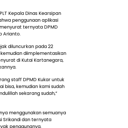
 PLT Kepala Dinas Kearsipan
bahwa penggunaan aplikasi
at-menyurat ternyata DPMD
 Arianto.
ejak diluncurkan pada 22
n kemudian diimplementasikan
nyurat di Kutai Kartanegara,
kannya.
rang staff DPMD Kukar untuk
i bisa, kemudian kami sudah
ulillah sekarang sudah,”
haknya menggunakan semuanya
i Srikandi dan ternyata
nyak penggunanya.