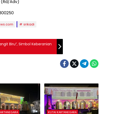
. (Rd/Adv)
ews.com
srikadi
Langit Biru”, Simbol Keberanian
KARTANEGARA
KUTAI KARTANEGARA