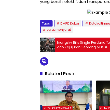
yang bersih, efektif, dan transparan
Tags:
DMPD Kukar
Dutakaltimn
surat menyurat
Inungsky Rilis Single Perdana “
dan Kejujuran Seorang Musisi
Related Posts
KUTAI KARTANEGARA
KUTAI 