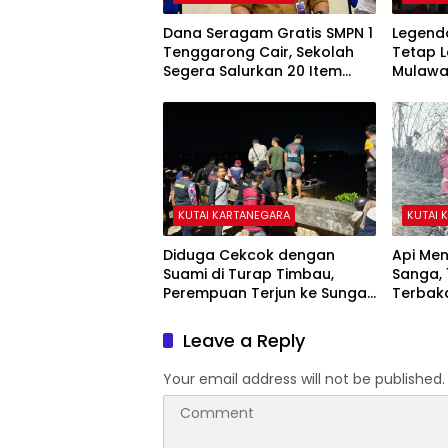
Dana Seragam Gratis SMPN 1
Legenda
Tenggarong Cair, Sekolah
Tetap L
Segera Salurkan 20 Item
Mulawa
Perlengkapan Siswa Baru
Muda Ke
KUTAI KARTANEGARA
KUTAI 
Diduga Cekcok dengan
Api Me
Suami di Turap Timbau,
Sanga, 
Perempuan Terjun ke Sungai
Terbak
Mahakam
Rumah
Leave a Reply
Your email address will not be published.