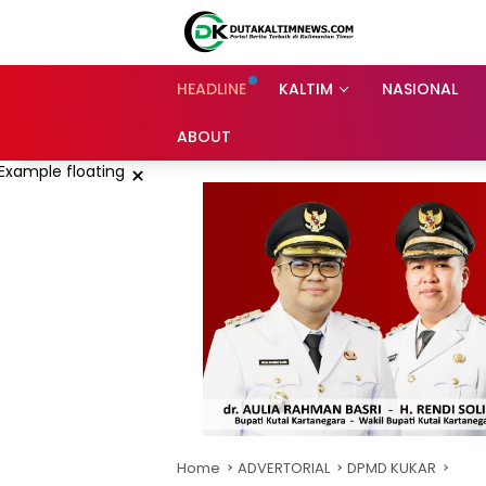
Skip
to
content
HEADLINE
KALTIM
NASIONAL
ABOUT
×
Home
ADVERTORIAL
DPMD KUKAR