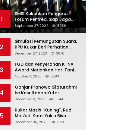
SMSI Kukuhkan Pengurus
1
Forum Pemred, Siap Jaga
Kualitas Media Daring di
September 27, 2024
5059
Indonesia
Simulasi Pemungutan Suara,
2
KPU Kukar Beri Perhatian
Penyandang Disabilitas
December 27, 2023
3870
FGD dan Penyerahan KTNA
3
Award Meriahkan Hari Tani
Nasional di Kukar
October 4, 2025
3583
Ganjar Pranowo Silaturahmi
4
ke Kesultanan Kutai
Kartanegara
December 6, 2023
3544
Kukar Masih “Kuning”, Rudi
5
Mas’ud: Kami Yakin Bisa
Menang di Pemilu 2024
December 30, 2023
2713