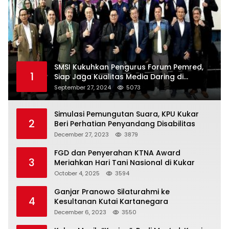
SMSI Kukuhkan Pengurus Forum Pemred,
1
Siap Jaga Kualitas Media Daring di
Indonesia
September 27, 2024
5073
Simulasi Pemungutan Suara, KPU Kukar
2
Beri Perhatian Penyandang Disabilitas
December 27, 2023
3879
FGD dan Penyerahan KTNA Award
3
Meriahkan Hari Tani Nasional di Kukar
October 4, 2025
3594
Ganjar Pranowo Silaturahmi ke
4
Kesultanan Kutai Kartanegara
December 6, 2023
3550