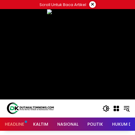
Skip
×
Scroll Untuk Baca Artikel
to
content
HEADLINE
KALTIM
NASIONAL
POLITIK
HUKUM DA