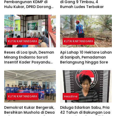
Pembangunan KDMP di
di Gang 9 Timbau, 4
Hulu Kukar, DPRD Dorong
Rumah Ludes Terbakar
Pemerintah Cari Solusi
KUTAI KARTANEGARA
KUTAI KARTANEGARA
Reses di Loa Ipuh, Desman
Api Lahap 10 Hektare Lahan
Minang Endianto Soroti
di Sanipah, Pemadaman
Insentif Kader Posyandu
Berlangsung hingga Sore
dan Irigasi Pertanian
KUTAI KARTANEGARA
Headline
Demokrat Kukar Bergerak,
Diduga Edarkan Sabu, Pria
Bersihkan Mushola di Desa
42 Tahun di Bakungan Loa