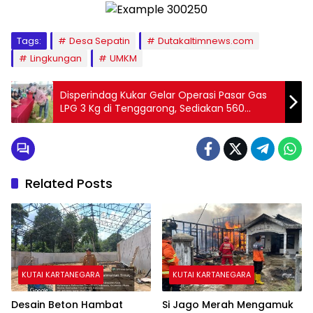
Tags:
Desa Sepatin
Dutakaltimnews.com
Lingkungan
UMKM
Disperindag Kukar Gelar Operasi Pasar Gas
LPG 3 Kg di Tenggarong, Sediakan 560
Tabung di Loa Ipuh
Related Posts
KUTAI KARTANEGARA
KUTAI KARTANEGARA
Desain Beton Hambat
Si Jago Merah Mengamuk