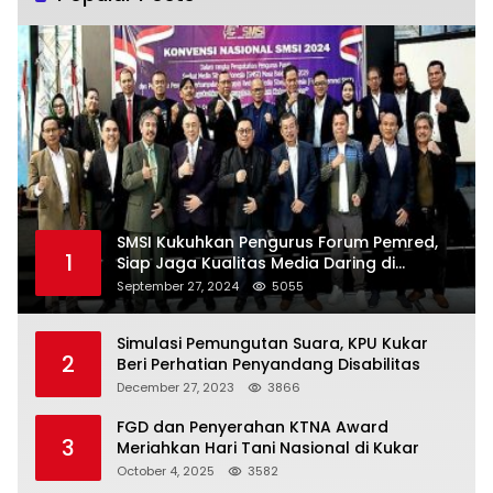
SMSI Kukuhkan Pengurus Forum Pemred,
1
Siap Jaga Kualitas Media Daring di
Indonesia
September 27, 2024
5055
Simulasi Pemungutan Suara, KPU Kukar
2
Beri Perhatian Penyandang Disabilitas
December 27, 2023
3866
FGD dan Penyerahan KTNA Award
3
Meriahkan Hari Tani Nasional di Kukar
October 4, 2025
3582