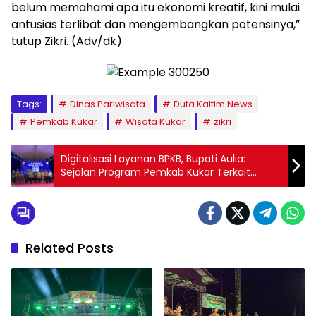
belum memahami apa itu ekonomi kreatif, kini mulai
antusias terlibat dan mengembangkan potensinya,”
tutup Zikri. (Adv/dk)
Tags:
Dinas Pariwisata
Duta Kaltim News
Pemkab Kukar
Wisata Kukar
zikri
Digitalisasi Layanan BPKB, Bupati Aulia:
Sejalan Program Pemkab Kukar Terkait
Digitalisasi Pelayanan
Related Posts