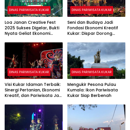
DINAS PARIWISATA KUKAR
DINAS PARIWISATA KUKAR
Loa Janan Creative Fest
Seni dan Budaya Jadi
2025 Sukses Digelar, Bukti
Fondasi Ekonomi Kreatif
Nyata Geliat Ekonomi
Kukar: Dispar Dorong
Kreatif Kecamatan
Program Penguatan
Komunitas Lokal
DINAS PARIWISATA KUKAR
DINAS PARIWISATA KUKAR
Visi Kukar Idaman Terbaik:
Mengukir Pesona Pulau
Sinergi Pertanian, Ekonomi
Kumala: Ikon Pariwisata
Kreatif, dan Pariwisata Jadi
Kukar Siap Berbenah
Prioritas