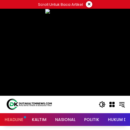
Skip
×
Scroll Untuk Baca Artikel
to
content
HEADLINE
KALTIM
NASIONAL
POLITIK
HUKUM DA