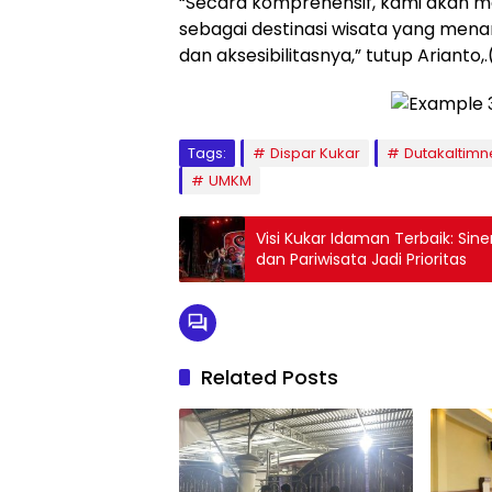
“Secara komprehensif, kami akan 
sebagai destinasi wisata yang men
dan aksesibilitasnya,” tutup Arianto,
Tags:
Dispar Kukar
Dutakaltim
UMKM
Visi Kukar Idaman Terbaik: Sine
dan Pariwisata Jadi Prioritas
Related Posts