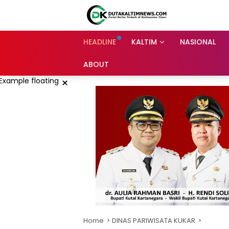
Skip
to
content
HEADLINE
KALTIM
NASIONAL
ABOUT
×
Home
DINAS PARIWISATA KUKAR