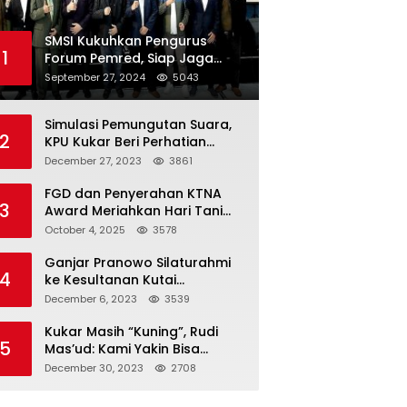
SMSI Kukuhkan Pengurus
1
Forum Pemred, Siap Jaga
Kualitas Media Daring di
September 27, 2024
5043
Indonesia
Simulasi Pemungutan Suara,
2
KPU Kukar Beri Perhatian
Penyandang Disabilitas
December 27, 2023
3861
FGD dan Penyerahan KTNA
3
Award Meriahkan Hari Tani
Nasional di Kukar
October 4, 2025
3578
Ganjar Pranowo Silaturahmi
4
ke Kesultanan Kutai
Kartanegara
December 6, 2023
3539
Kukar Masih “Kuning”, Rudi
5
Mas’ud: Kami Yakin Bisa
Menang di Pemilu 2024
December 30, 2023
2708