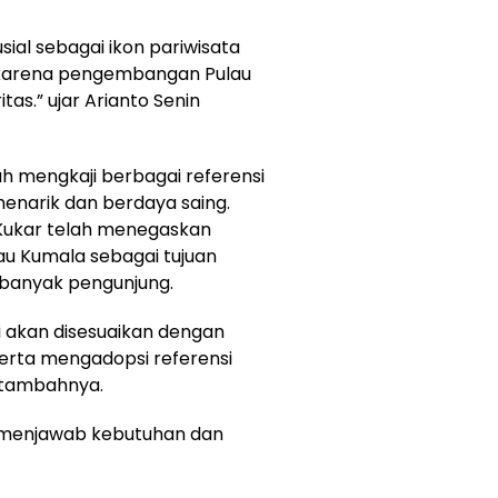
al sebagai ikon pariwisata
r karena pengembangan Pulau
as.” ujar Arianto Senin
gah mengkaji berbagai referensi
enarik dan berdaya saing.
Kukar telah menegaskan
u Kumala sebagai tujuan
banyak pengunjung.
i akan disesuaikan dengan
erta mengadopsi referensi
,” tambahnya.
 menjawab kebutuhan dan