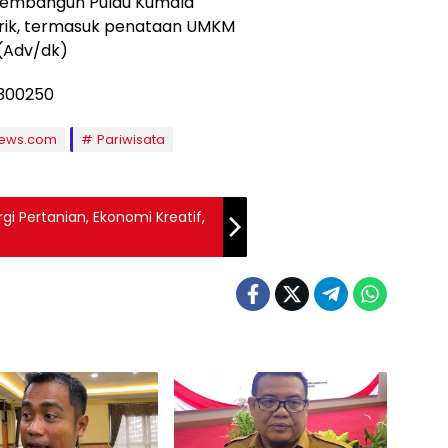
membangun Pulau Kumala
arik, termasuk penataan UMKM
.(Adv/dk)
news.com
Pariwisata
rgi Pertanian, Ekonomi Kreatif,