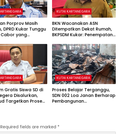
KARTANEGARA
KUTAI KARTANEGARA
an Porprov Masih
BKN Wacanakan ASN
s, DPRD Kukar Tunggu
Ditempatkan Dekat Rumah,
 Cabor yang
BKPSDM Kukar: Penempatan
ndingkan di Paser
Tetap Sesuai Kebutuhan
Pelayanan
KARTANEGARA
KUTAI KARTANEGARA
 Gratis Siswa SD di
Proses Belajar Terganggu,
egera Disalurkan,
SDN 002 Loa Janan Berharap
ud Targetkan Proses
Pembangunan
g Pekan Ini
Pascakebakaran Segera
Dimulai
Required fields are marked
*