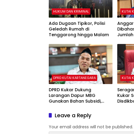
HUKUM DAN KRIMINAL
KUTAI 
Ada Dugaan Tipikor, Polisi
Anggar
Geledah Rumah di
Dibaha
Tenggarong hingga Malam
Jumlah
Diperta
DPRD KUTAI KARTANEGARA
KUTAI 
DPRD Kukar Dukung
Seragam
Larangan Dapur MBG
Kukar S
Gunakan Bahan Subsidi,
Disdikb
Ahmad Yani: Jangan
Rampun
Rampas Hak Masyarakat
Leave a Reply
Your email address will not be published.