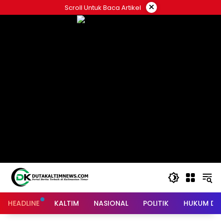
Skip
×
Scroll Untuk Baca Artikel
to
content
HEADLINE
KALTIM
NASIONAL
POLITIK
HUKUM DA