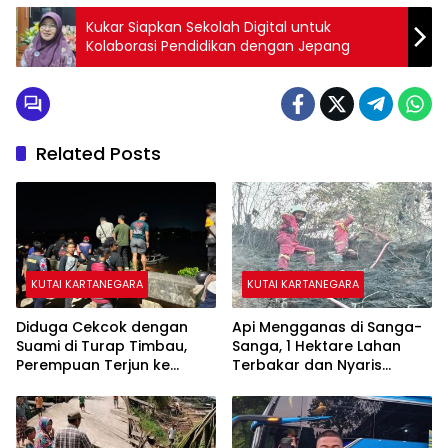
Kukar Siapkan Sekolah Digital untuk
Kolaborasi Pendidikan dengan Jepang
Related Posts
KUTAI KARTANEGARA
KUTAI KARTANEGARA
Diduga Cekcok dengan
Api Mengganas di Sanga-
Suami di Turap Timbau,
Sanga, 1 Hektare Lahan
Perempuan Terjun ke
Terbakar dan Nyaris
Sungai Mahakam
Sambar Rumah Warga