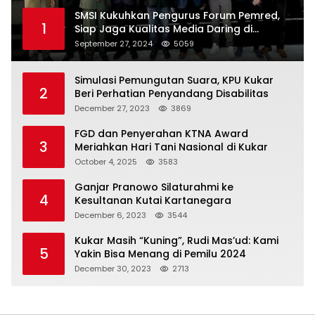
SMSI Kukuhkan Pengurus Forum Pemred,
1
Siap Jaga Kualitas Media Daring di
Indonesia
September 27, 2024
5059
Simulasi Pemungutan Suara, KPU Kukar
2
Beri Perhatian Penyandang Disabilitas
December 27, 2023
3869
FGD dan Penyerahan KTNA Award
3
Meriahkan Hari Tani Nasional di Kukar
October 4, 2025
3583
Ganjar Pranowo Silaturahmi ke
4
Kesultanan Kutai Kartanegara
December 6, 2023
3544
Kukar Masih “Kuning”, Rudi Mas’ud: Kami
5
Yakin Bisa Menang di Pemilu 2024
December 30, 2023
2713