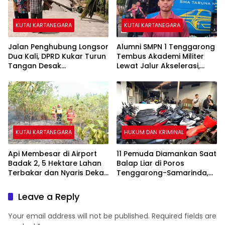
KUTAI KARTANEGARA
KUTAI KARTANEGARA
Jalan Penghubung Longsor
Alumni SMPN 1 Tenggarong
Dua Kali, DPRD Kukar Turun
Tembus Akademi Militer
Tangan Desak
Lewat Jalur Akselerasi,
Penanganan Darurat
Jadi Kebanggaan Kukar
KUTAI KARTANEGARA
HUKUM DAN KRIMINAL
Api Membesar di Airport
11 Pemuda Diamankan Saat
Badak 2, 5 Hektare Lahan
Balap Liar di Poros
Terbakar dan Nyaris Dekati
Tenggarong-Samarinda,
Pesantren
Motor Ditahan hingga 3
Bulan
Leave a Reply
Your email address will not be published.
Required fields are