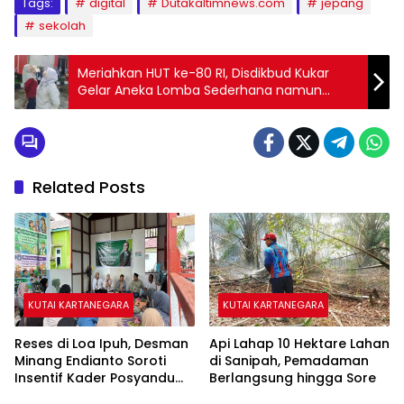
Tags:
digital
Dutakaltimnews.com
jepang
sekolah
Meriahkan HUT ke-80 RI, Disdikbud Kukar
Gelar Aneka Lomba Sederhana namun
Penuh Kebersamaan
Related Posts
KUTAI KARTANEGARA
KUTAI KARTANEGARA
Reses di Loa Ipuh, Desman
Api Lahap 10 Hektare Lahan
Minang Endianto Soroti
di Sanipah, Pemadaman
Insentif Kader Posyandu
Berlangsung hingga Sore
dan Irigasi Pertanian