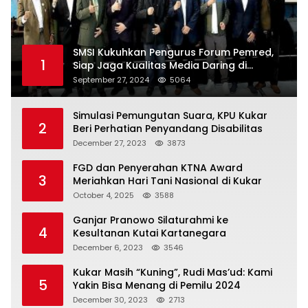
SMSI Kukuhkan Pengurus Forum Pemred,
1
Siap Jaga Kualitas Media Daring di
Indonesia
September 27, 2024
5064
Simulasi Pemungutan Suara, KPU Kukar
2
Beri Perhatian Penyandang Disabilitas
December 27, 2023
3873
FGD dan Penyerahan KTNA Award
3
Meriahkan Hari Tani Nasional di Kukar
October 4, 2025
3588
Ganjar Pranowo Silaturahmi ke
4
Kesultanan Kutai Kartanegara
December 6, 2023
3546
Kukar Masih “Kuning”, Rudi Mas’ud: Kami
5
Yakin Bisa Menang di Pemilu 2024
December 30, 2023
2713