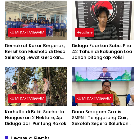
KUTAI KARTANEGARA
Headline
Demokrat Kukar Bergerak,
Diduga Edarkan Sabu, Pria
Bersihkan Mushola di Desa
42 Tahun di Bakungan Loa
Selerong Lewat Gerakan
Janan Ditangkap Polisi
Langit Biru Indonesia Asri
KUTAI KARTANEGARA
KUTAI KARTANEGARA
Karhutla di Bukit Soeharto
Dana Seragam Gratis
Hanguskan 2 Hektare, Api
SMPN 1 Tenggarong Cair,
Diduga dari Puntung Rokok
Sekolah Segera Salurkan
20 Item Perlengkapan
Siswa Baru
Leave a Reply