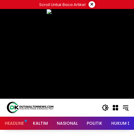
Skip
×
Scroll Untuk Baca Artikel
to
content
HEADLINE
KALTIM
NASIONAL
POLITIK
HUKUM DA