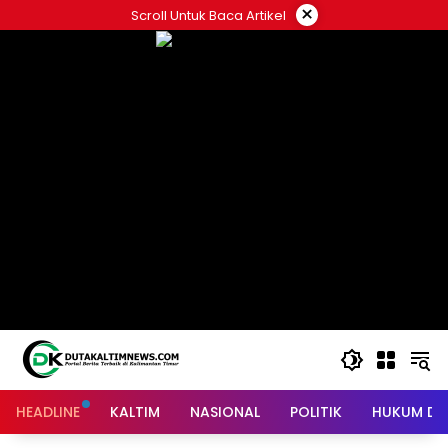
Skip
×
Scroll Untuk Baca Artikel
to
content
HEADLINE
KALTIM
NASIONAL
POLITIK
HUKUM DA