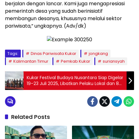
berjalan dengan lancar. Kami juga mengapresiasi
pemerintah desa yang sudah berinisiatif
membangun desanya, khususnya melalui sektor
pariwisata,” ungkapnya. (Adv/dk)
Tags:
Dinas Pariwisata Kukar
jongkang
Kalimantan Timur
Pemkab Kukar
suriansyah
Kukar Festival Budaya Nusantara Siap Digelar
19–23 Juli 2025, Libatkan Pelaku Lokal dan 8
Provinsi
Related Posts