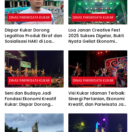
DINAS PARIWISATA KUKAR
DINAS PARIWISATA KUKAR
Dispar Kukar Dorong
Loa Janan Creative Fest
Legalitas Produk Ekraf dan
2025 Sukses Digelar, Bukti
Sosialisasi HAKI di Loa
Nyata Geliat Ekonomi
Janan
Kreatif Kecamatan
DINAS PARIWISATA KUKAR
DINAS PARIWISATA KUKAR
Seni dan Budaya Jadi
Visi Kukar Idaman Terbaik:
Fondasi Ekonomi Kreatif
Sinergi Pertanian, Ekonomi
Kukar: Dispar Dorong
Kreatif, dan Pariwisata Jadi
Program Penguatan
Prioritas
Komunitas Lokal