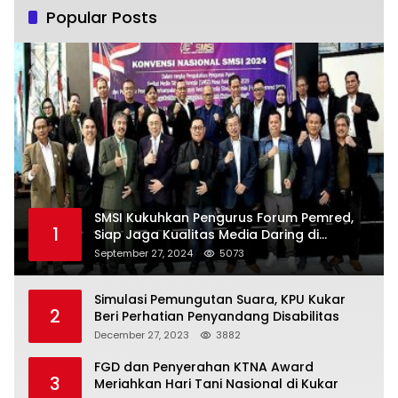
Popular Posts
SMSI Kukuhkan Pengurus Forum Pemred,
1
Siap Jaga Kualitas Media Daring di
Indonesia
September 27, 2024
5073
Simulasi Pemungutan Suara, KPU Kukar
2
Beri Perhatian Penyandang Disabilitas
December 27, 2023
3882
FGD dan Penyerahan KTNA Award
3
Meriahkan Hari Tani Nasional di Kukar