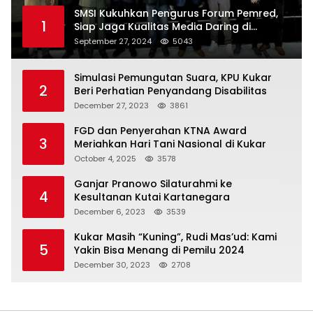
SMSI Kukuhkan Pengurus Forum Pemred,
1
Siap Jaga Kualitas Media Daring di
Indonesia
September 27, 2024
5043
Simulasi Pemungutan Suara, KPU Kukar
2
Beri Perhatian Penyandang Disabilitas
December 27, 2023
3861
FGD dan Penyerahan KTNA Award
3
Meriahkan Hari Tani Nasional di Kukar
October 4, 2025
3578
Ganjar Pranowo Silaturahmi ke
4
Kesultanan Kutai Kartanegara
December 6, 2023
3539
Kukar Masih “Kuning”, Rudi Mas’ud: Kami
5
Yakin Bisa Menang di Pemilu 2024
December 30, 2023
2708