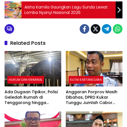
Aisha Kamila Gaungkan Lagu Sunda Lewat
Lomba Nyanyi Nasional 2026
Related Posts
HUKUM DAN KRIMINAL
KUTAI KARTANEGARA
Ada Dugaan Tipikor, Polisi
Anggaran Porprov Masih
Geledah Rumah di
Dibahas, DPRD Kukar
Tenggarong hingga
Tunggu Jumlah Cabor
Malam
yang Dipertandingkan di
Paser