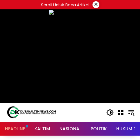
Skip
×
Scroll Untuk Baca Artikel
to
content
HEADLINE
KALTIM
NASIONAL
POLITIK
HUKUM DA