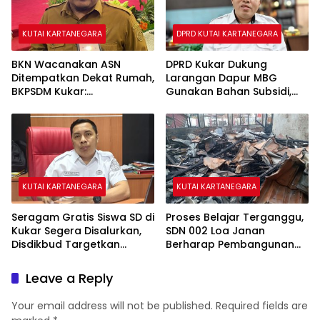
KUTAI KARTANEGARA
DPRD KUTAI KARTANEGARA
BKN Wacanakan ASN
DPRD Kukar Dukung
Ditempatkan Dekat Rumah,
Larangan Dapur MBG
BKPSDM Kukar:
Gunakan Bahan Subsidi,
Penempatan Tetap Sesuai
Ahmad Yani: Jangan
Kebutuhan Pelayanan
Rampas Hak Masyarakat
KUTAI KARTANEGARA
KUTAI KARTANEGARA
Seragam Gratis Siswa SD di
Proses Belajar Terganggu,
Kukar Segera Disalurkan,
SDN 002 Loa Janan
Disdikbud Targetkan
Berharap Pembangunan
Proses Rampung Pekan Ini
Pascakebakaran Segera
Dimulai
Leave a Reply
Your email address will not be published.
Required fields are