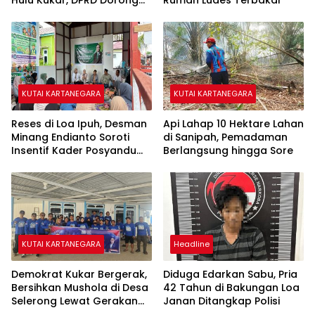
Hulu Kukar, DPRD Dorong
Rumah Ludes Terbakar
Pemerintah Cari Solusi
KUTAI KARTANEGARA
KUTAI KARTANEGARA
Reses di Loa Ipuh, Desman
Api Lahap 10 Hektare Lahan
Minang Endianto Soroti
di Sanipah, Pemadaman
Insentif Kader Posyandu
Berlangsung hingga Sore
dan Irigasi Pertanian
KUTAI KARTANEGARA
Headline
Demokrat Kukar Bergerak,
Diduga Edarkan Sabu, Pria
Bersihkan Mushola di Desa
42 Tahun di Bakungan Loa
Selerong Lewat Gerakan
Janan Ditangkap Polisi
Langit Biru Indonesia Asri