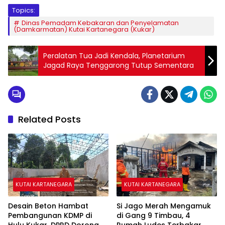
Topics:
Dinas Pemadam Kebakaran dan Penyelamatan
(Damkarmatan) Kutai Kartanegara (Kukar)
Peralatan Tua Jadi Kendala, Planetarium
Jagad Raya Tenggarong Tutup Sementara
Related Posts
KUTAI KARTANEGARA
KUTAI KARTANEGARA
Desain Beton Hambat
Si Jago Merah Mengamuk
Pembangunan KDMP di
di Gang 9 Timbau, 4