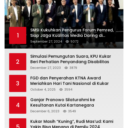
SMSI Kukuhkan Pengurus Forum Pemred,
1
Siap Jaga Kualitas Media Daring di
Indonesia
September 27, 2024
5072
Simulasi Pemungutan Suara, KPU Kukar
2
Beri Perhatian Penyandang Disabilitas
December 27, 2023
3879
FGD dan Penyerahan KTNA Award
3
Meriahkan Hari Tani Nasional di Kukar
October 4, 2025
3594
Ganjar Pranowo Silaturahmi ke
4
Kesultanan Kutai Kartanegara
December 6, 2023
3549
Kukar Masih “Kuning”, Rudi Mas’ud: Kami
5
Yakin Bisa Menang di Pemilu 2024