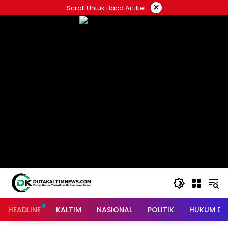
Skip
×
Scroll Untuk Baca Artikel
to
content
HEADLINE
KALTIM
NASIONAL
POLITIK
HUKUM DA