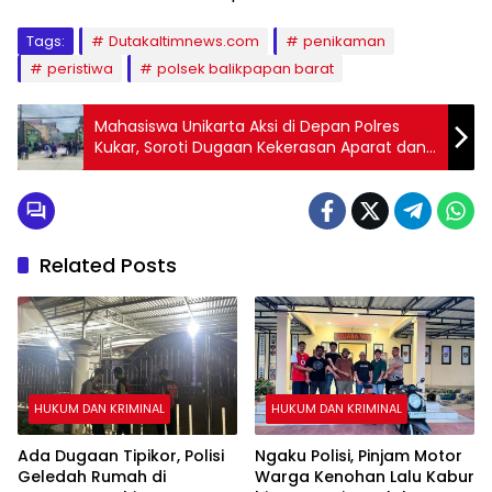
Tags:
Dutakaltimnews.com
penikaman
peristiwa
polsek balikpapan barat
Mahasiswa Unikarta Aksi di Depan Polres
Kukar, Soroti Dugaan Kekerasan Aparat dan
Tambang Ilegal
Related Posts
HUKUM DAN KRIMINAL
HUKUM DAN KRIMINAL
Ada Dugaan Tipikor, Polisi
Ngaku Polisi, Pinjam Motor
Geledah Rumah di
Warga Kenohan Lalu Kabur