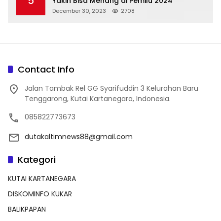
5
Yakin Bisa Menang di Pemilu 2024
December 30, 2023
2708
Contact Info
Jalan Tambak Rel GG Syarifuddin 3 Kelurahan Baru
Tenggarong, Kutai Kartanegara, Indonesia.
085822773673
dutakaltimnews88@gmail.com
Kategori
KUTAI KARTANEGARA
DISKOMINFO KUKAR
BALIKPAPAN