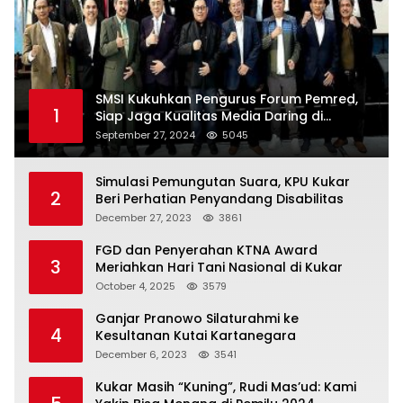
SMSI Kukuhkan Pengurus Forum Pemred,
1
Siap Jaga Kualitas Media Daring di
Indonesia
September 27, 2024
5045
Simulasi Pemungutan Suara, KPU Kukar
2
Beri Perhatian Penyandang Disabilitas
December 27, 2023
3861
FGD dan Penyerahan KTNA Award
3
Meriahkan Hari Tani Nasional di Kukar
October 4, 2025
3579
Ganjar Pranowo Silaturahmi ke
4
Kesultanan Kutai Kartanegara
December 6, 2023
3541
Kukar Masih “Kuning”, Rudi Mas’ud: Kami