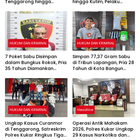
Tenggarong hingga
hingga Kutim, Pelaku
Malam
Akhirnya Dibekuk
HUKUM DAN KRIMINAL
HUKUM DAN KRIMINAL
7 Poket Sabu Disimpan
Simpan 77,37 Gram Sabu
dalam Bungkus Rokok, Pria
di Tribun Lapangan, Pria 28
35 Tahun Diamankan
Tahun di Kota Bangun
Polsek Tenggarong
Ditangkap Polisi
HUKUM DAN KRIMINAL
Headline
Ungkap Kasus Curanmor
Operasi Antik Mahakam
di Tenggarong, Satreskrim
2026, Polres Kukar Ungkap
Polres Kukar Ringkus Tiga
29 Kasus Narkotika dan