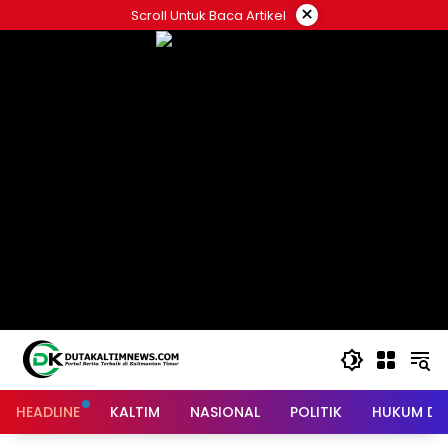
Skip
×
Scroll Untuk Baca Artikel
to
content
HEADLINE
KALTIM
NASIONAL
POLITIK
HUKUM DA