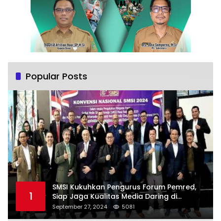
Popular Posts
SMSI Kukuhkan Pengurus Forum Pemred,
1
Siap Jaga Kualitas Media Daring di
Indonesia
September 27, 2024
5081