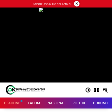
Skip
×
Scroll Untuk Baca Artikel
to
content
HEADLINE
KALTIM
NASIONAL
POLITIK
HUKUM DA