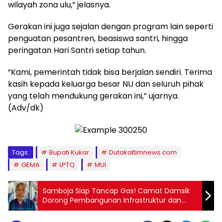
wilayah zona ulu,” jelasnya.
Gerakan ini juga sejalan dengan program lain seperti
penguatan pesantren, beasiswa santri, hingga
peringatan Hari Santri setiap tahun.
“Kami, pemerintah tidak bisa berjalan sendiri. Terima
kasih kepada keluarga besar NU dan seluruh pihak
yang telah mendukung gerakan ini,” ujarnya.
(Adv/dk)
Tags:
Bupati Kukar
Dutakaltimnews.com
GEMA
LPTQ
MUI
Samboja Siap Tancap Gas! Camat Damsik
Dorong Pembangunan Infrastruktur dan
UMKM di 2025