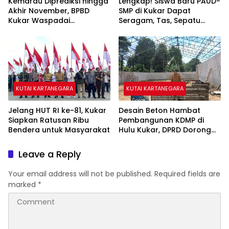
Kemarau Diprediksi hingga
Lengkap! Siswa Baru PAUD-
Akhir November, BPBD
SMP di Kukar Dapat
Kukar Waspadai
Seragam, Tas, Sepatu
Kekeringan dan Karhutla
hingga Buku Gratis
KUTAI KARTANEGARA
KUTAI KARTANEGARA
Jelang HUT RI ke-81, Kukar
Desain Beton Hambat
Siapkan Ratusan Ribu
Pembangunan KDMP di
Bendera untuk Masyarakat
Hulu Kukar, DPRD Dorong
Pemerintah Cari Solusi
Leave a Reply
Your email address will not be published.
Required fields are
marked
*