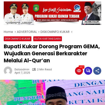
Home
ADVERTORIAL
DISKOMINFO KUKAR
DISKOMINFO KUKAR
KUTAI KARTANEGARA
Bupati Kukar Dorong Program GEMA,
Wujudkan Generasi Berkarakter
Melalui Al-Qur’an
497
Dutaadmin
2 Min Read
April 7, 2025