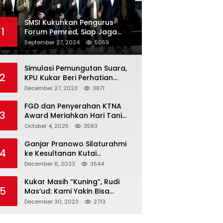
SMSI Kukuhkan Pengurus
1
Forum Pemred, Siap Jaga
Kualitas Media Daring di
September 27, 2024
5059
Indonesia
Simulasi Pemungutan Suara,
2
KPU Kukar Beri Perhatian
Penyandang Disabilitas
December 27, 2023
3871
FGD dan Penyerahan KTNA
3
Award Meriahkan Hari Tani
Nasional di Kukar
October 4, 2025
3583
Ganjar Pranowo Silaturahmi
4
ke Kesultanan Kutai
Kartanegara
December 6, 2023
3544
Kukar Masih “Kuning”, Rudi
5
Mas’ud: Kami Yakin Bisa
Menang di Pemilu 2024
December 30, 2023
2713