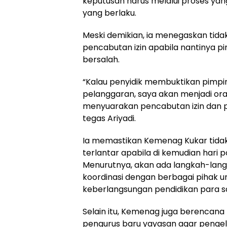
keputusan harus melalui proses ya
yang berlaku.
Meski demikian, ia menegaskan tid
pencabutan izin apabila nantinya p
bersalah.
“Kalau penyidik membuktikan pimpi
pelanggaran, saya akan menjadi o
menyuarakan pencabutan izin dan 
tegas Ariyadi.
Ia memastikan Kemenag Kukar tida
terlantar apabila di kemudian hari p
Menurutnya, akan ada langkah-la
koordinasi dengan berbagai pihak 
keberlangsungan pendidikan para sa
Selain itu, Kemenag juga berencan
pengurus baru yayasan agar penge