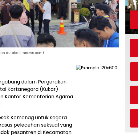
rvan dutakaltimnews.com)
ergabung dalam Pergerakan
utai Kartanegara (Kukar)
pan Kantor Kementerian Agama
.
esak Kemenag untuk segera
asus pelecehan seksual yang
ndok pesantren di Kecamatan