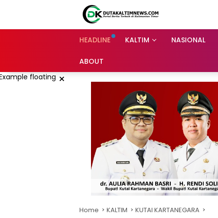
Skip
to
content
HEADLINE
KALTIM
NASIONAL
ABOUT
×
Home
KALTIM
KUTAI KARTANEGARA