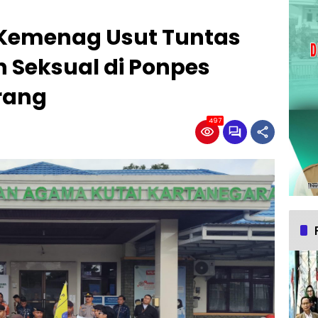
 Kemenag Usut Tuntas
 Seksual di Ponpes
rang
497