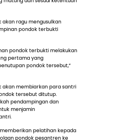
ng matang dan sesuai ketentuan
ak akan ragu mengusulkan
impinan pondok terbukti
nan pondok terbukti melakukan
rang pertama yang
penutupan pondok tersebut,”
k akan membiarkan para santri
ondok tersebut ditutup.
ngkah pendampingan dan
untuk menjamin
ntri.
a memberikan pelatihan kepada
lolaan pondok pesantren ke