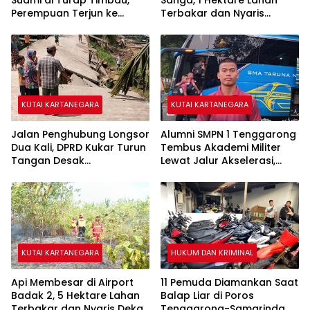
Perempuan Terjun ke
Terbakar dan Nyaris
Sungai Mahakam
Sambar Rumah Warga
KUTAI KARTANEGARA
KUTAI KARTANEGARA
Jalan Penghubung Longsor
Alumni SMPN 1 Tenggarong
Dua Kali, DPRD Kukar Turun
Tembus Akademi Militer
Tangan Desak
Lewat Jalur Akselerasi,
Penanganan Darurat
Jadi Kebanggaan Kukar
KUTAI KARTANEGARA
HUKUM DAN KRIMINAL
Api Membesar di Airport
11 Pemuda Diamankan Saat
Badak 2, 5 Hektare Lahan
Balap Liar di Poros
Terbakar dan Nyaris Dekati
Tenggarong-Samarinda,