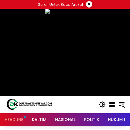
Skip
×
Scroll Untuk Baca Artikel
to
content
HEADLINE
KALTIM
NASIONAL
POLITIK
HUKUM DA