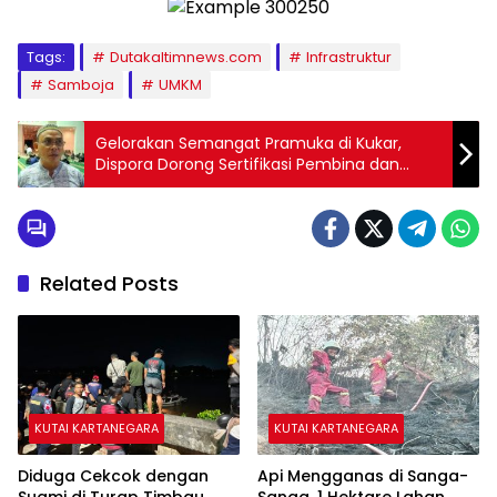
Tags:
Dutakaltimnews.com
Infrastruktur
Samboja
UMKM
Gelorakan Semangat Pramuka di Kukar,
Dispora Dorong Sertifikasi Pembina dan
Aktifkan Gugus Depan
Related Posts
KUTAI KARTANEGARA
KUTAI KARTANEGARA
Diduga Cekcok dengan
Api Mengganas di Sanga-
Suami di Turap Timbau,
Sanga, 1 Hektare Lahan