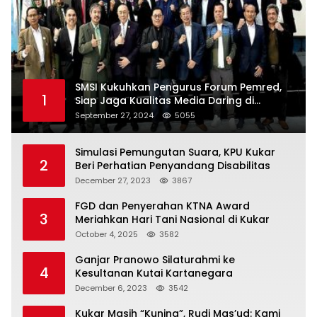
SMSI Kukuhkan Pengurus Forum Pemred,
1
Siap Jaga Kualitas Media Daring di
Indonesia
September 27, 2024
5055
Simulasi Pemungutan Suara, KPU Kukar
2
Beri Perhatian Penyandang Disabilitas
December 27, 2023
3867
FGD dan Penyerahan KTNA Award
3
Meriahkan Hari Tani Nasional di Kukar
October 4, 2025
3582
Ganjar Pranowo Silaturahmi ke
4
Kesultanan Kutai Kartanegara
December 6, 2023
3542
Kukar Masih “Kuning”, Rudi Mas’ud: Kami