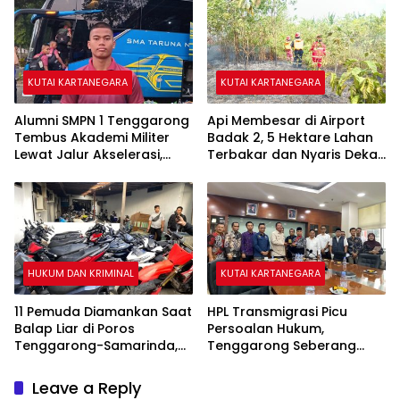
KUTAI KARTANEGARA
KUTAI KARTANEGARA
Alumni SMPN 1 Tenggarong
Api Membesar di Airport
Tembus Akademi Militer
Badak 2, 5 Hektare Lahan
Lewat Jalur Akselerasi,
Terbakar dan Nyaris Dekati
Jadi Kebanggaan Kukar
Pesantren
HUKUM DAN KRIMINAL
KUTAI KARTANEGARA
11 Pemuda Diamankan Saat
HPL Transmigrasi Picu
Balap Liar di Poros
Persoalan Hukum,
Tenggarong-Samarinda,
Tenggarong Seberang
Motor Ditahan hingga 3
Jadi Wilayah dengan
Bulan
Permasalahan Terbanyak
Leave a Reply
di Kukar