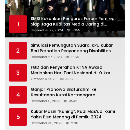
SMSI Kukuhkan Pengurus Forum Pemred,
1
Siap Jaga Kualitas Media Daring di
Indonesia
September 27, 2024
5055
Simulasi Pemungutan Suara, KPU Kukar
2
Beri Perhatian Penyandang Disabilitas
December 27, 2023
3866
FGD dan Penyerahan KTNA Award
3
Meriahkan Hari Tani Nasional di Kukar
October 4, 2025
3582
Ganjar Pranowo Silaturahmi ke
4
Kesultanan Kutai Kartanegara
December 6, 2023
3542
Kukar Masih “Kuning”, Rudi Mas’ud: Kami
5
Yakin Bisa Menang di Pemilu 2024
December 30, 2023
2710