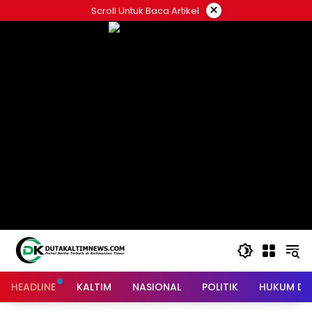
Skip
×
Scroll Untuk Baca Artikel
to
content
HEADLINE
KALTIM
NASIONAL
POLITIK
HUKUM DA