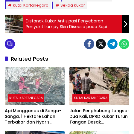
Kutai Kartanegara
Sekda Kukar
Distanak Kukar Antisipasi Penyebaran
Penyakit Lumpy Skin Disease pada Sapi
Related Posts
KUTAI KARTANEGARA
KUTAI KARTANEGARA
Api Mengganas di Sanga-
Jalan Penghubung Longsor
Sanga, 1 Hektare Lahan
Dua Kali, DPRD Kukar Turun
Terbakar dan Nyaris
Tangan Desak
Sambar Rumah Warga
Penanganan Darurat