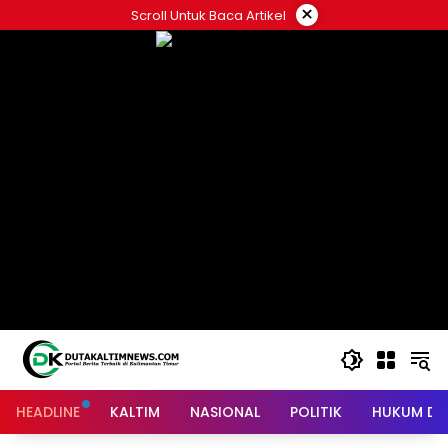
Skip
×
Scroll Untuk Baca Artikel
to
content
HEADLINE
KALTIM
NASIONAL
POLITIK
HUKUM DA