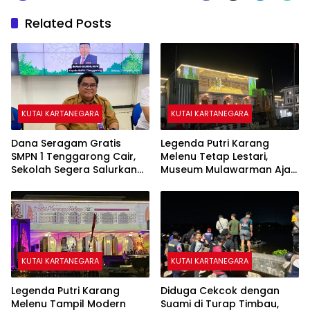
Related Posts
KUTAI KARTANEGARA
KUTAI KARTANEGARA
Dana Seragam Gratis
Legenda Putri Karang
SMPN 1 Tenggarong Cair,
Melenu Tetap Lestari,
Sekolah Segera Salurkan
Museum Mulawarman Ajak
20 Item Perlengkapan
Generasi Muda Kenali
Siswa Baru
Sejarah Kutai
KUTAI KARTANEGARA
KUTAI KARTANEGARA
Legenda Putri Karang
Diduga Cekcok dengan
Melenu Tampil Modern
Suami di Turap Timbau,