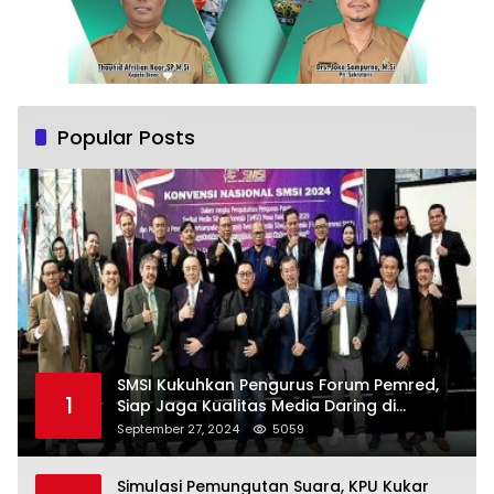
Popular Posts
SMSI Kukuhkan Pengurus Forum Pemred,
1
Siap Jaga Kualitas Media Daring di
Indonesia
September 27, 2024
5059
Simulasi Pemungutan Suara, KPU Kukar