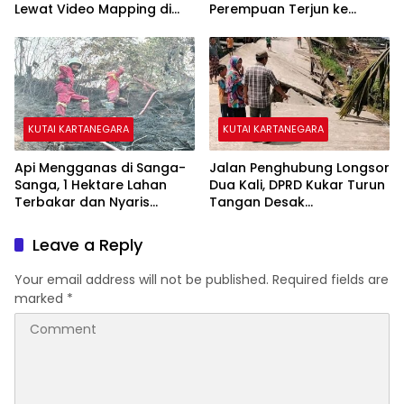
Lewat Video Mapping di
Perempuan Terjun ke
Museum Mulawarman
Sungai Mahakam
KUTAI KARTANEGARA
KUTAI KARTANEGARA
Api Mengganas di Sanga-
Jalan Penghubung Longsor
Sanga, 1 Hektare Lahan
Dua Kali, DPRD Kukar Turun
Terbakar dan Nyaris
Tangan Desak
Sambar Rumah Warga
Penanganan Darurat
Leave a Reply
Your email address will not be published.
Required fields are
marked
*