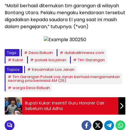
“Mobil berhasil ditemukan tim garangan di wilayah
Bontang Utara. Pelaku mengaku kendaraan tersebut
digadaikan kepada saudara EI yang saat ini masih
dalam pengejaran,” tutupnya. (*van)
Tags:
Desa Batuah
dutakalitmnews.com
Kukar
polsek loa janan
Tim Garangan
Topics:
Kecamatan Loa Janan
Tim Garangan Polsek Loa Janan berhasil mengamankan
seorang pria berinisial AM (26)
warga Desa Batuah
Bupati Kukar: Insentif Guru Honorer Cair
Sebelum Idul Adha