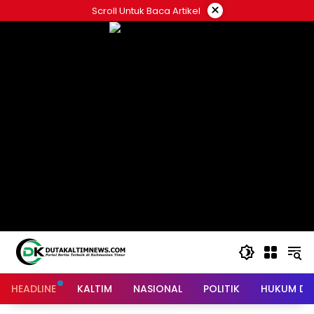
Skip
×
Scroll Untuk Baca Artikel
to
content
HEADLINE
KALTIM
NASIONAL
POLITIK
HUKUM DA