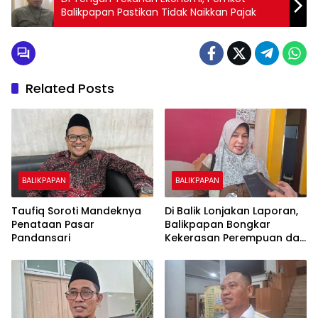
Balikpapan Pastikan Tidak Naikkan Pajak
Related Posts
BALIKPAPAN
BALIKPAPAN
Taufiq Soroti Mandeknya
Di Balik Lonjakan Laporan,
Penataan Pasar
Balikpapan Bongkar
Pandansari
Kekerasan Perempuan dan
Anak