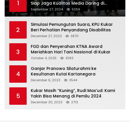
1
Siap Jaga Kualitas Media Daring di
Indonesia
September 27, 2024
5059
Simulasi Pemungutan Suara, KPU Kukar
2
Beri Perhatian Penyandang Disabilitas
December 27, 2023
3870
FGD dan Penyerahan KTNA Award
3
Meriahkan Hari Tani Nasional di Kukar
October 4, 2025
3583
Ganjar Pranowo Silaturahmi ke
4
Kesultanan Kutai Kartanegara
December 6, 2023
3544
Kukar Masih “Kuning”, Rudi Mas’ud: Kami
5
Yakin Bisa Menang di Pemilu 2024
December 30, 2023
2713