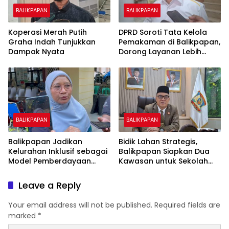
BALIKPAPAN
BALIKPAPAN
Koperasi Merah Putih
DPRD Soroti Tata Kelola
Graha Indah Tunjukkan
Pemakaman di Balikpapan,
Dampak Nyata
Dorong Layanan Lebih
Layak dan Tanpa Beban
Biaya Warga
BALIKPAPAN
BALIKPAPAN
Balikpapan Jadikan
Bidik Lahan Strategis,
Kelurahan Inklusif sebagai
Balikpapan Siapkan Dua
Model Pemberdayaan
Kawasan untuk Sekolah
Difabel
Rakyat Berbasis Asrama
Leave a Reply
Your email address will not be published.
Required fields are
marked
*