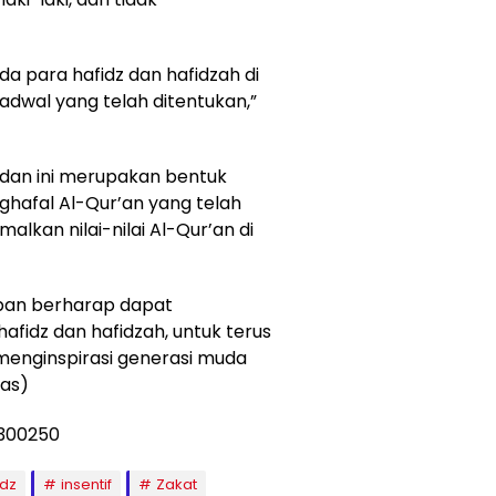
a para hafidz dan hafidzah di
jadwal yang telah ditentukan,”
dan ini merupakan bentuk
hafal Al-Qur’an yang telah
lkan nilai-nilai Al-Qur’an di
apan berharap dapat
fidz dan hafidzah, untuk terus
menginspirasi generasi muda
las)
idz
insentif
Zakat