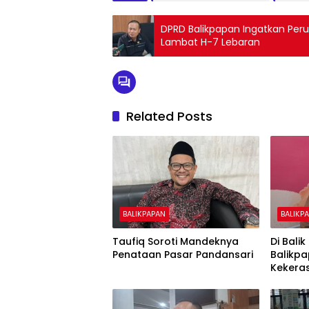
DPRD Balikpapan Ingatkan Peru
Lambat H-7 Lebaran
Related Posts
BALIKPAPAN
BALIKP
Taufiq Soroti Mandeknya
Di Bali
Penataan Pasar Pandansari
Balikp
Kekera
Anak