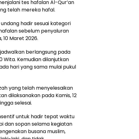
enjalani tes hafalan Al-Qur’an
ang telah mereka hafal.
 undang hadir sesuai kategori
s hafalan sebelum penyaluran
sa, 10 Maret 2026.
dijadwalkan berlangsung pada
00 Wita. Kemudian dilanjutkan
pada hari yang sama mulai pukul
dzah yang telah menyelesaikan
akan dilaksanakan pada Kamis, 12
ingga selesai.
sentif untuk hadir tepat waktu
i dan sopan selama kegiatan
mengenakan busana muslim,
aki-laki, dan tidak