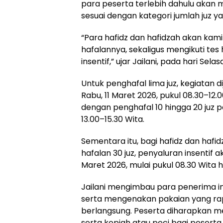
para peserta terlebih dahulu akan m
sesuai dengan kategori jumlah juz y
“Para hafidz dan hafidzah akan kami
hafalannya, sekaligus mengikuti te
insentif,” ujar Jailani, pada hari Sela
Untuk penghafal lima juz, kegiatan 
Rabu, 11 Maret 2026, pukul 08.30–12.
dengan penghafal 10 hingga 20 juz 
13.00–15.30 Wita.
Sementara itu, bagi hafidz dan hafi
hafalan 30 juz, penyaluran insentif 
Maret 2026, mulai pukul 08.30 Wita h
Jailani mengimbau para penerima in
serta mengenakan pakaian yang rap
berlangsung. Peserta diharapkan 
serta kopiah atau peci bagi peserta l