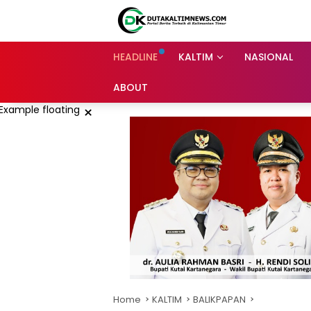
Skip
to
content
HEADLINE
KALTIM
NASIONAL
ABOUT
×
Home
KALTIM
BALIKPAPAN