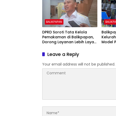
BALIKPAPAN
BALIKP
DPRD Soroti Tata Kelola
Balikp
Pemakaman di Balikpapan,
Kelurah
Dorong Layanan Lebih Layak
Model 
dan Tanpa Beban Biaya
Difabel
Warga
Leave a Reply
Your email address will not be published.