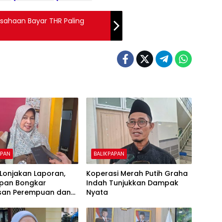
sahaan Bayar THR Paling
APAN
BALIKPAPAN
k Lonjakan Laporan,
Koperasi Merah Putih Graha
apan Bongkar
Indah Tunjukkan Dampak
san Perempuan dan
Nyata