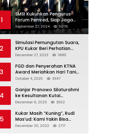
SMSI Kukuhkan Pengurus
1
Forum Pemred, Siap Jaga
Kualitas Media Daring di
September 27, 2024
5076
Indonesia
Simulasi Pemungutan Suara,
2
KPU Kukar Beri Perhatian
Penyandang Disabilitas
December 27, 2023
3885
FGD dan Penyerahan KTNA
3
Award Meriahkan Hari Tani
Nasional di Kukar
October 4, 2025
3597
Ganjar Pranowo Silaturahmi
4
ke Kesultanan Kutai
Kartanegara
December 6, 2023
3552
Kukar Masih “Kuning”, Rudi
5
Mas’ud: Kami Yakin Bisa
Menang di Pemilu 2024
December 30, 2023
2717