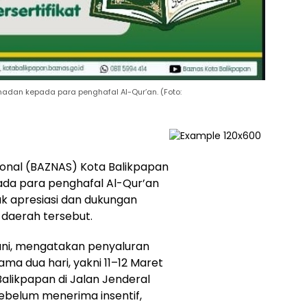
adan kepada para penghafal Al-Qur’an. (Foto:
ional (BAZNAS) Kota Balikpapan
da para penghafal Al-Qur’an
uk apresiasi dan dukungan
 daerah tersebut.
lani, mengatakan penyaluran
ama dua hari, yakni 11–12 Maret
alikpapan di Jalan Jenderal
ebelum menerima insentif,