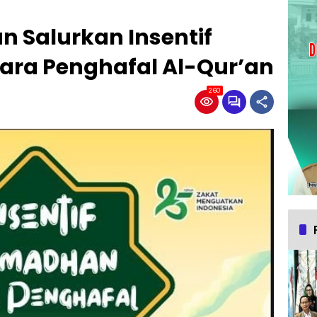
 Salurkan Insentif
ra Penghafal Al-Qur’an
260