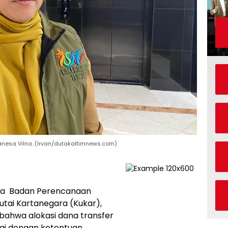
anesa Vilna. (Irvan/dutakaltimnews.com)
pala Badan Perencanaan
ai Kartanegara (Kukar),
bahwa alokasi dana transfer
uai dengan ketentuan