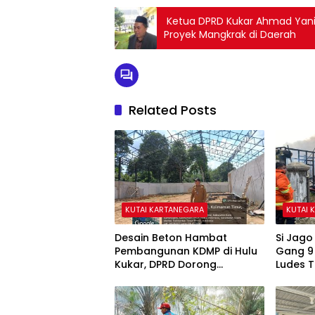
Ketua DPRD Kukar Ahmad Yani
Proyek Mangkrak di Daerah
Related Posts
KUTAI KARTANEGARA
KUTAI 
Desain Beton Hambat
Si Jag
Pembangunan KDMP di Hulu
Gang 9
Kukar, DPRD Dorong
Ludes 
Pemerintah Cari Solusi