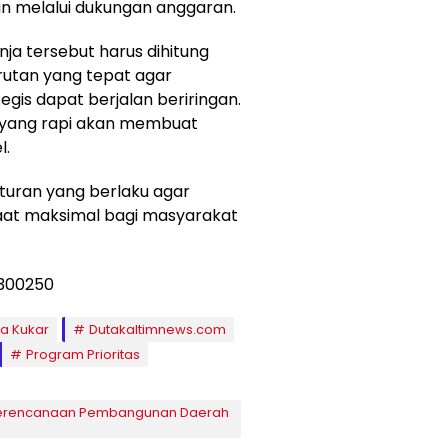
an melalui dukungan anggaran.
a tersebut harus dihitung
rutan yang tepat agar
gis dapat berjalan beriringan.
yang rapi akan membuat
l.
aturan yang berlaku agar
at maksimal bagi masyarakat
a Kukar
Dutakaltimnews.com
Program Prioritas
 Perencanaan Pembangunan Daerah