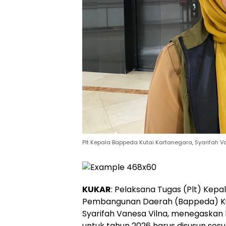
Plt Kepala Bappeda Kutai Kartanegara, Syarifah V
KUKAR
: Pelaksana Tugas (Plt) Ke
Pembangunan Daerah (Bappeda) Kut
Syarifah Vanesa Vilna, menegaskan 
untuk tahun 2026 harus disusun ses