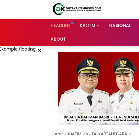
Skip
to
content
HEADLINE
KALTIM
NASIONAL
ABOUT
×
Home
KALTIM
KUTAI KARTANEGARA