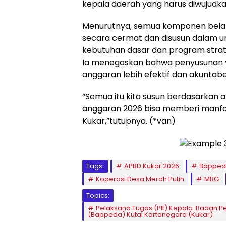
kepala daerah yang harus diwujudk
Menurutnya, semua komponen belanj
secara cermat dan disusun dalam u
kebutuhan dasar dan program strate
Ia menegaskan bahwa penyusunan 
anggaran lebih efektif dan akuntabe
“Semua itu kita susun berdasarkan 
anggaran 2026 bisa memberi manfa
Kukar,”tutupnya. (*van)
Tags:
APBD Kukar 2026
Bapped
Koperasi Desa Merah Putih
MBG
Topics:
Pelaksana Tugas (Plt) Kepala Badan
(Bappeda) Kutai Kartanegara (Kukar)