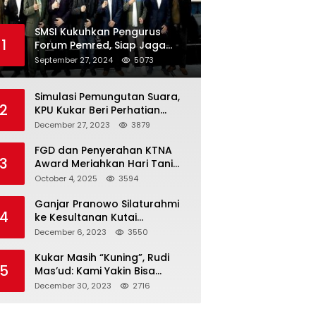
SMSI Kukuhkan Pengurus
1
Forum Pemred, Siap Jaga
Kualitas Media Daring di
September 27, 2024
5073
Indonesia
Simulasi Pemungutan Suara,
2
KPU Kukar Beri Perhatian
Penyandang Disabilitas
December 27, 2023
3879
FGD dan Penyerahan KTNA
3
Award Meriahkan Hari Tani
Nasional di Kukar
October 4, 2025
3594
Ganjar Pranowo Silaturahmi
4
ke Kesultanan Kutai
Kartanegara
December 6, 2023
3550
Kukar Masih “Kuning”, Rudi
5
Mas’ud: Kami Yakin Bisa
Menang di Pemilu 2024
December 30, 2023
2716