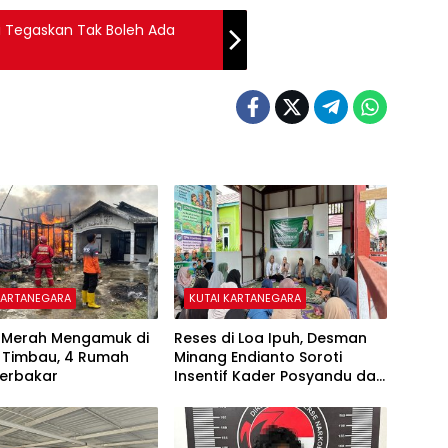
 Tegaskan Tak Boleh Ada
KARTANEGARA
KUTAI KARTANEGARA
o Merah Mengamuk di
Reses di Loa Ipuh, Desman
 Timbau, 4 Rumah
Minang Endianto Soroti
Terbakar
Insentif Kader Posyandu dan
Irigasi Pertanian