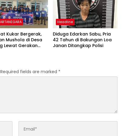
KARTANEGARA
Headline
at Kukar Bergerak,
Diduga Edarkan Sabu, Pria
an Mushola di Desa
42 Tahun di Bakungan Loa
ng Lewat Gerakan
Janan Ditangkap Polisi
Biru Indonesia Asri
Required fields are marked
*