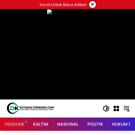
Skip
×
Scroll Untuk Baca Artikel
to
content
HEADLINE
KALTIM
NASIONAL
POLITIK
HUKUM DA