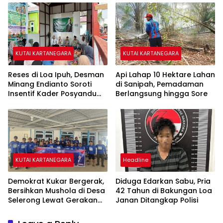
KUTAI KARTANEGARA
KUTAI KARTANEGARA
Reses di Loa Ipuh, Desman
Api Lahap 10 Hektare Lahan
Minang Endianto Soroti
di Sanipah, Pemadaman
Insentif Kader Posyandu
Berlangsung hingga Sore
dan Irigasi Pertanian
KUTAI KARTANEGARA
Headline
Demokrat Kukar Bergerak,
Diduga Edarkan Sabu, Pria
Bersihkan Mushola di Desa
42 Tahun di Bakungan Loa
Selerong Lewat Gerakan
Janan Ditangkap Polisi
Langit Biru Indonesia Asri