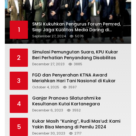
SMSI Kukuhkan Pengurus Forum Pemred,
1
Siap Jaga Kualitas Media Daring di
Indonesia
September 27, 2024
5076
Simulasi Pemungutan Suara, KPU Kukar
2
Beri Perhatian Penyandang Disabilitas
December 27, 2023
3885
FGD dan Penyerahan KTNA Award
3
Meriahkan Hari Tani Nasional di Kukar
October 4, 2025
3597
Ganjar Pranowo Silaturahmi ke
4
Kesultanan Kutai Kartanegara
December 6, 2023
3552
Kukar Masih “Kuning”, Rudi Mas’ud: Kami
5
Yakin Bisa Menang di Pemilu 2024
December 30, 2023
2717