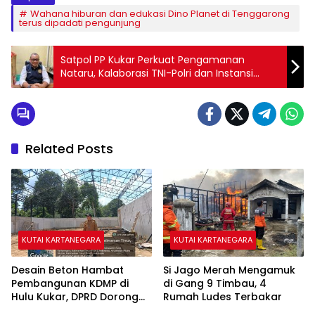
Wahana hiburan dan edukasi Dino Planet di Tenggarong
terus dipadati pengunjung
Satpol PP Kukar Perkuat Pengamanan
Nataru, Kalaborasi TNI-Polri dan Instansi
Terkait
Related Posts
KUTAI KARTANEGARA
KUTAI KARTANEGARA
Desain Beton Hambat
Si Jago Merah Mengamuk
Pembangunan KDMP di
di Gang 9 Timbau, 4
Hulu Kukar, DPRD Dorong
Rumah Ludes Terbakar
Pemerintah Cari Solusi