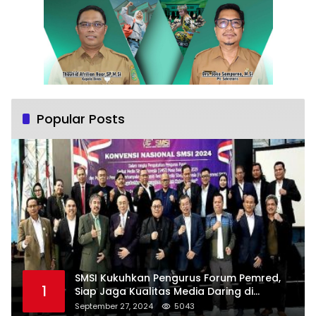
Popular Posts
SMSI Kukuhkan Pengurus Forum Pemred,
1
Siap Jaga Kualitas Media Daring di
Indonesia
September 27, 2024
5043