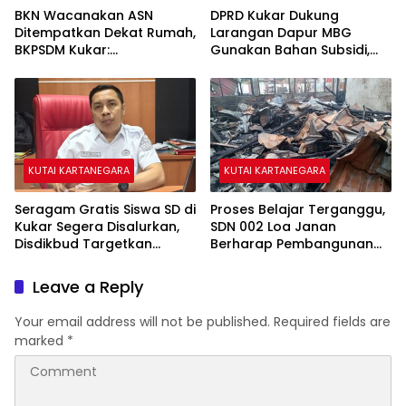
BKN Wacanakan ASN
DPRD Kukar Dukung
Ditempatkan Dekat Rumah,
Larangan Dapur MBG
BKPSDM Kukar:
Gunakan Bahan Subsidi,
Penempatan Tetap Sesuai
Ahmad Yani: Jangan
Kebutuhan Pelayanan
Rampas Hak Masyarakat
KUTAI KARTANEGARA
KUTAI KARTANEGARA
Seragam Gratis Siswa SD di
Proses Belajar Terganggu,
Kukar Segera Disalurkan,
SDN 002 Loa Janan
Disdikbud Targetkan
Berharap Pembangunan
Proses Rampung Pekan Ini
Pascakebakaran Segera
Dimulai
Leave a Reply
Your email address will not be published.
Required fields are
marked
*