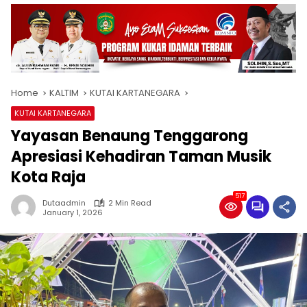
Home
KALTIM
KUTAI KARTANEGARA
KUTAI KARTANEGARA
Yayasan Benaung Tenggarong
Apresiasi Kehadiran Taman Musik
Kota Raja
517
Dutaadmin
2 Min Read
January 1, 2026