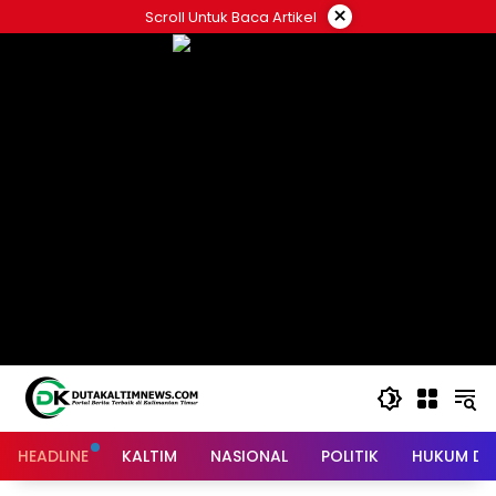
Skip
×
Scroll Untuk Baca Artikel
to
content
HEADLINE
KALTIM
NASIONAL
POLITIK
HUKUM DA