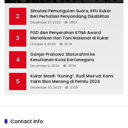
Simulasi Pemungutan Suara, KPU Kukar
2
Beri Perhatian Penyandang Disabilitas
December 27, 2023
3861
FGD dan Penyerahan KTNA Award
3
Meriahkan Hari Tani Nasional di Kukar
October 4, 2025
3578
Ganjar Pranowo Silaturahmi ke
4
Kesultanan Kutai Kartanegara
December 6, 2023
3539
Kukar Masih “Kuning”, Rudi Mas’ud: Kami
5
Yakin Bisa Menang di Pemilu 2024
December 30, 2023
2708
Contact Info