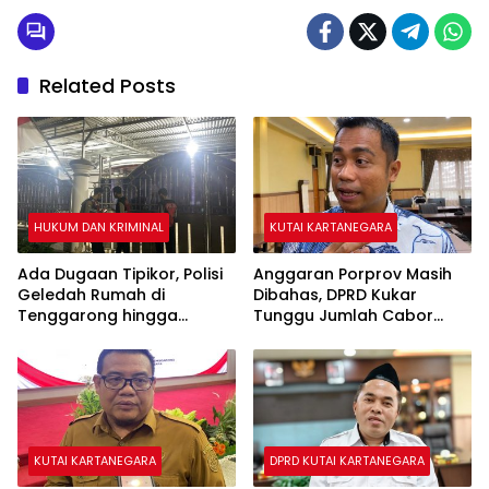
Related Posts
HUKUM DAN KRIMINAL
KUTAI KARTANEGARA
Ada Dugaan Tipikor, Polisi
Anggaran Porprov Masih
Geledah Rumah di
Dibahas, DPRD Kukar
Tenggarong hingga
Tunggu Jumlah Cabor
Malam
yang Dipertandingkan di
Paser
KUTAI KARTANEGARA
DPRD KUTAI KARTANEGARA