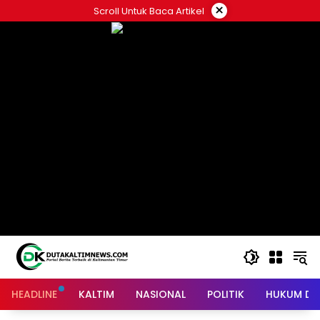
Skip
×
Scroll Untuk Baca Artikel
to
content
HEADLINE
KALTIM
NASIONAL
POLITIK
HUKUM DA