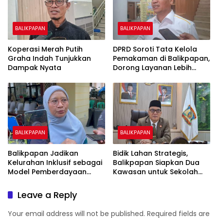
BALIKPAPAN
BALIKPAPAN
Koperasi Merah Putih
DPRD Soroti Tata Kelola
Graha Indah Tunjukkan
Pemakaman di Balikpapan,
Dampak Nyata
Dorong Layanan Lebih
Layak dan Tanpa Beban
Biaya Warga
BALIKPAPAN
BALIKPAPAN
Balikpapan Jadikan
Bidik Lahan Strategis,
Kelurahan Inklusif sebagai
Balikpapan Siapkan Dua
Model Pemberdayaan
Kawasan untuk Sekolah
Difabel
Rakyat Berbasis Asrama
Leave a Reply
Your email address will not be published.
Required fields are