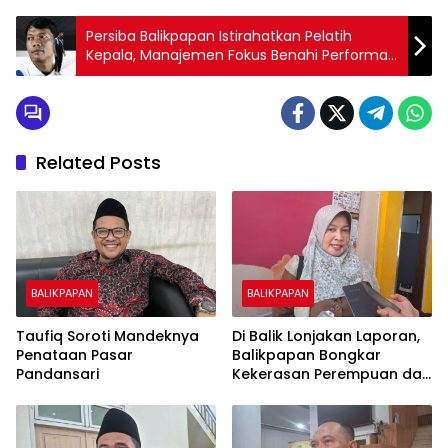
Persiba Balikpapan Istirahatkan Pelatih
Kepala, Manajemen Fokus Benahi Performa
Tim
Related Posts
BALIKPAPAN
BALIKPAPAN
Taufiq Soroti Mandeknya
Di Balik Lonjakan Laporan,
Penataan Pasar
Balikpapan Bongkar
Pandansari
Kekerasan Perempuan dan
Anak