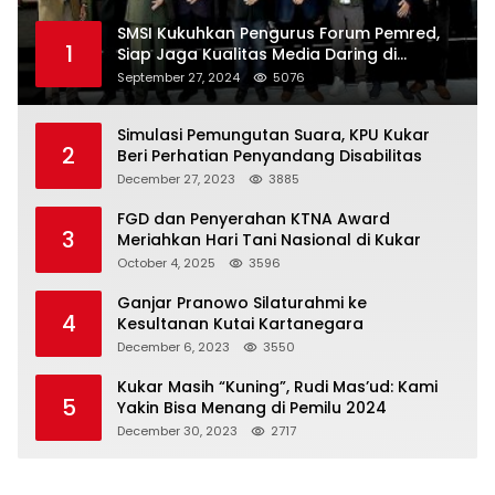
SMSI Kukuhkan Pengurus Forum Pemred,
1
Siap Jaga Kualitas Media Daring di
Indonesia
September 27, 2024
5076
Simulasi Pemungutan Suara, KPU Kukar
2
Beri Perhatian Penyandang Disabilitas
December 27, 2023
3885
FGD dan Penyerahan KTNA Award
3
Meriahkan Hari Tani Nasional di Kukar
October 4, 2025
3596
Ganjar Pranowo Silaturahmi ke
4
Kesultanan Kutai Kartanegara
December 6, 2023
3550
Kukar Masih “Kuning”, Rudi Mas’ud: Kami
5
Yakin Bisa Menang di Pemilu 2024
December 30, 2023
2717