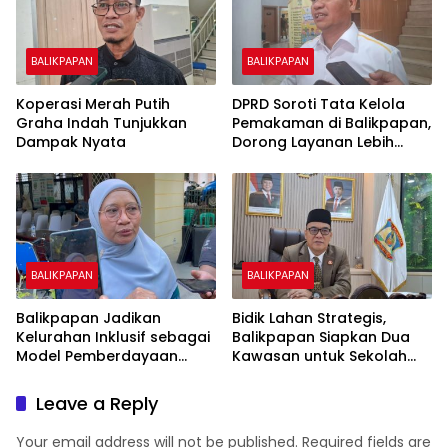
BALIKPAPAN
BALIKPAPAN
Koperasi Merah Putih
DPRD Soroti Tata Kelola
Graha Indah Tunjukkan
Pemakaman di Balikpapan,
Dampak Nyata
Dorong Layanan Lebih
Layak dan Tanpa Beban
Biaya Warga
BALIKPAPAN
BALIKPAPAN
Balikpapan Jadikan
Bidik Lahan Strategis,
Kelurahan Inklusif sebagai
Balikpapan Siapkan Dua
Model Pemberdayaan
Kawasan untuk Sekolah
Difabel
Rakyat Berbasis Asrama
Leave a Reply
Your email address will not be published.
Required fields are