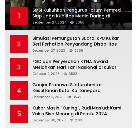
SMSI Kukuhkan Pengurus Forum Pemred,
1
Siap Jaga Kualitas Media Daring di
Indonesia
September 27, 2024
5055
Simulasi Pemungutan Suara, KPU Kukar
2
Beri Perhatian Penyandang Disabilitas
December 27, 2023
3868
FGD dan Penyerahan KTNA Award
3
Meriahkan Hari Tani Nasional di Kukar
October 4, 2025
3583
Ganjar Pranowo Silaturahmi ke
4
Kesultanan Kutai Kartanegara
December 6, 2023
3542
Kukar Masih “Kuning”, Rudi Mas’ud: Kami
5
Yakin Bisa Menang di Pemilu 2024
December 30, 2023
2713