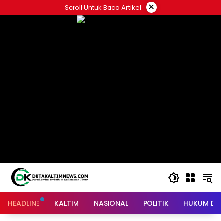
Skip
×
Scroll Untuk Baca Artikel
to
content
HEADLINE
KALTIM
NASIONAL
POLITIK
HUKUM DA