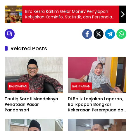
Biro Kesra Kaltim Gelar Monev Penyiapan
Kebijakan Kominfo, Statistik, dan Persandian
Tahun 2025
Related Posts
BALIKPAPAN
BALIKPAPAN
Taufiq Soroti Mandeknya
Di Balik Lonjakan Laporan,
Penataan Pasar
Balikpapan Bongkar
Pandansari
Kekerasan Perempuan dan
Anak