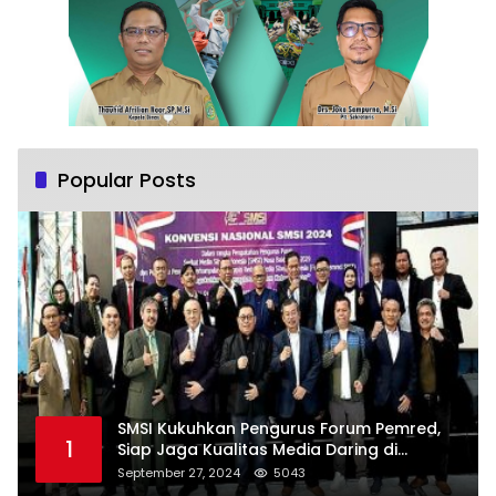
Popular Posts
SMSI Kukuhkan Pengurus Forum Pemred,
1
Siap Jaga Kualitas Media Daring di
Indonesia
September 27, 2024
5043