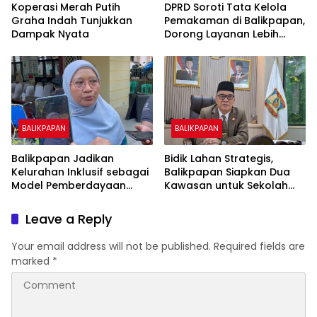
Koperasi Merah Putih
DPRD Soroti Tata Kelola
Graha Indah Tunjukkan
Pemakaman di Balikpapan,
Dampak Nyata
Dorong Layanan Lebih
Layak dan Tanpa Beban
Biaya Warga
BALIKPAPAN
BALIKPAPAN
Balikpapan Jadikan
Bidik Lahan Strategis,
Kelurahan Inklusif sebagai
Balikpapan Siapkan Dua
Model Pemberdayaan
Kawasan untuk Sekolah
Difabel
Rakyat Berbasis Asrama
Leave a Reply
Your email address will not be published.
Required fields are
marked
*