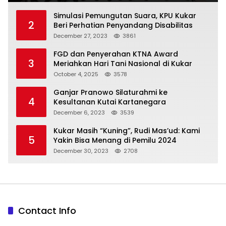
Simulasi Pemungutan Suara, KPU Kukar
2
Beri Perhatian Penyandang Disabilitas
December 27, 2023
3861
FGD dan Penyerahan KTNA Award
3
Meriahkan Hari Tani Nasional di Kukar
October 4, 2025
3578
Ganjar Pranowo Silaturahmi ke
4
Kesultanan Kutai Kartanegara
December 6, 2023
3539
Kukar Masih “Kuning”, Rudi Mas’ud: Kami
5
Yakin Bisa Menang di Pemilu 2024
December 30, 2023
2708
Contact Info