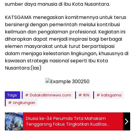
sumber daya manusia di Ibu Kota Nusantara.
KATSGAMA menegaskan komitmennya untuk terus
bersinergi dengan pemerintah melalui kontribusi
keilmuan dan pengalaman profesional. Kegiatan ini
diharapkan dapat menjadi inspirasi bagi berbagai
elemen masyarakat untuk turut berpartisipasi
dalam menjaga kelestarian lingkungan, khususnya di
kawasan strategis nasional seperti Ibu Kota
Nusantara.(las)
Tags:
Dutakaltimnews.com
IKN
katsgama
Lingkungan
Diusia ke-34 Perumda Tirta Mahakam
Tenggarong Fokus Tingkatkan Kualitas
Pelayanan dan Tekan Kebocoran Air