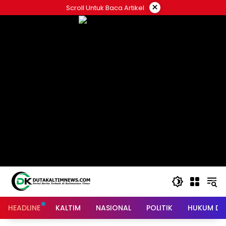
Skip
×
Scroll Untuk Baca Artikel
to
content
HEADLINE
KALTIM
NASIONAL
POLITIK
HUKUM DA