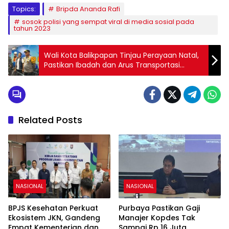
Topics:
Bripda Ananda Rafi
sosok polisi yang sempat viral di media sosial pada
tahun 2023
Wali Kota Balikpapan Tinjau Perayaan Natal,
Pastikan Ibadah dan Arus Transportasi
Berjalan Aman
Related Posts
NASIONAL
NASIONAL
BPJS Kesehatan Perkuat
Purbaya Pastikan Gaji
Ekosistem JKN, Gandeng
Manajer Kopdes Tak
Empat Kementerian dan
Sampai Rp 16 Juta