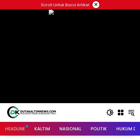
Skip
×
Scroll Untuk Baca Artikel
to
content
HEADLINE
KALTIM
NASIONAL
POLITIK
HUKUM DA