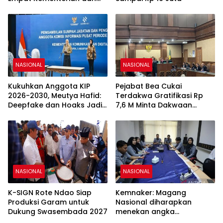
BPS
NASIONAL
NASIONAL
Kukuhkan Anggota KIP
Pejabat Bea Cukai
2026-2030, Meutya Hafid:
Terdakwa Gratifikasi Rp
Deepfake dan Hoaks Jadi
7,6 M Minta Dakwaan
Tantangan Baru bagi
Dibatalkan
Keterbukaan Informasi
NASIONAL
NASIONAL
K-SIGN Rote Ndao Siap
Kemnaker: Magang
Produksi Garam untuk
Nasional diharapkan
Dukung Swasembada 2027
menekan angka
pengangguran muda