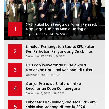
SMSI Kukuhkan Pengurus Forum Pemred,
1
Siap Jaga Kualitas Media Daring di
Indonesia
September 27, 2024
5045
Simulasi Pemungutan Suara, KPU Kukar
2
Beri Perhatian Penyandang Disabilitas
December 27, 2023
3861
FGD dan Penyerahan KTNA Award
3
Meriahkan Hari Tani Nasional di Kukar
October 4, 2025
3579
Ganjar Pranowo Silaturahmi ke
4
Kesultanan Kutai Kartanegara
December 6, 2023
3541
Kukar Masih “Kuning”, Rudi Mas’ud: Kami
5
Yakin Bisa Menang di Pemilu 2024