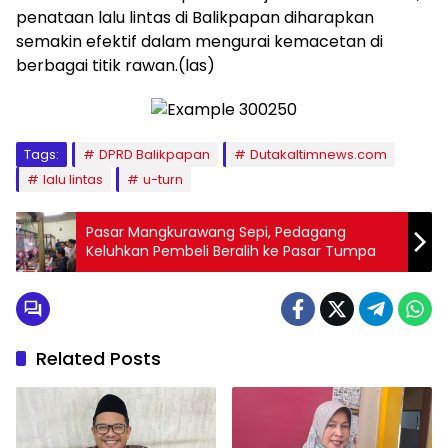
penataan lalu lintas di Balikpapan diharapkan
semakin efektif dalam mengurai kemacetan di
berbagai titik rawan.(las)
Tags:
DPRD Balikpapan
Dutakaltimnews.com
lalu lintas
u-turn
Pasar Mangkurawang Sepi, Pedagang
Keluhkan Pembeli Beralih ke Pasar Tumpa
Related Posts