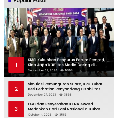
Popular Posts
SMSI Kukuhkan Pengurus Forum Pemred,
1
Siap Jaga Kualitas Media Daring di
Indonesia
September 27, 2024
5055
Simulasi Pemungutan Suara, KPU Kukar
2
Beri Perhatian Penyandang Disabilitas
December 27, 2023
3868
FGD dan Penyerahan KTNA Award
3
Meriahkan Hari Tani Nasional di Kukar
October 4, 2025
3583