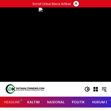
Skip
×
Scroll Untuk Baca Artikel
to
content
HEADLINE
KALTIM
NASIONAL
POLITIK
HUKUM DA