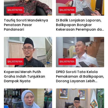
BALIKPAPAN
BALIKPAPAN
Taufiq Soroti Mandeknya
Di Balik Lonjakan Laporan,
Penataan Pasar
Balikpapan Bongkar
Pandansari
Kekerasan Perempuan dan
Anak
BALIKPAPAN
BALIKPAPAN
Koperasi Merah Putih
DPRD Soroti Tata Kelola
Graha Indah Tunjukkan
Pemakaman di Balikpapan,
Dampak Nyata
Dorong Layanan Lebih
Layak dan Tanpa Beban
Biaya Warga