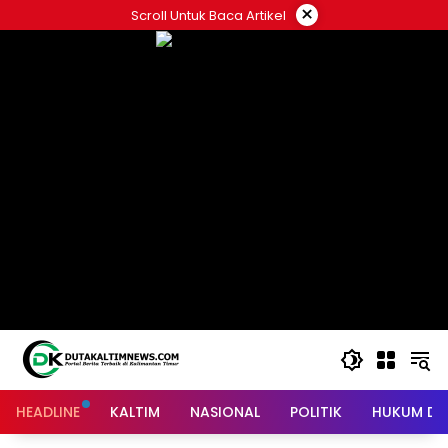
Skip
×
Scroll Untuk Baca Artikel
to
content
HEADLINE
KALTIM
NASIONAL
POLITIK
HUKUM DA