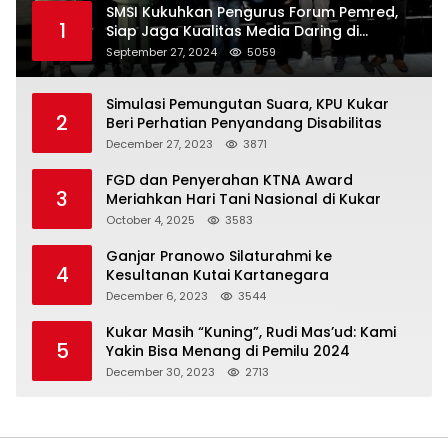
SMSI Kukuhkan Pengurus Forum Pemred,
1
Siap Jaga Kualitas Media Daring di
Indonesia
September 27, 2024
5059
Simulasi Pemungutan Suara, KPU Kukar
2
Beri Perhatian Penyandang Disabilitas
December 27, 2023
3871
FGD dan Penyerahan KTNA Award
3
Meriahkan Hari Tani Nasional di Kukar
October 4, 2025
3583
Ganjar Pranowo Silaturahmi ke
4
Kesultanan Kutai Kartanegara
December 6, 2023
3544
Kukar Masih “Kuning”, Rudi Mas’ud: Kami
5
Yakin Bisa Menang di Pemilu 2024
December 30, 2023
2713