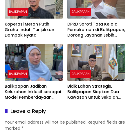
BALIKPAPAN
BALIKPAPAN
Koperasi Merah Putih
DPRD Soroti Tata Kelola
Graha Indah Tunjukkan
Pemakaman di Balikpapan,
Dampak Nyata
Dorong Layanan Lebih
Layak dan Tanpa Beban
Biaya Warga
BALIKPAPAN
BALIKPAPAN
Balikpapan Jadikan
Bidik Lahan Strategis,
Kelurahan Inklusif sebagai
Balikpapan Siapkan Dua
Model Pemberdayaan
Kawasan untuk Sekolah
Difabel
Rakyat Berbasis Asrama
Leave a Reply
Your email address will not be published.
Required fields are
marked
*