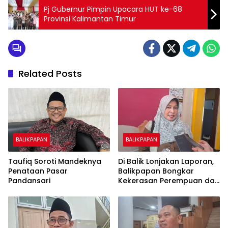
Pj Gubernur Pimpin Upacara HUT ke-68
Provinsi Kalimantan Timur
Related Posts
BALIKPAPAN
BALIKPAPAN
Taufiq Soroti Mandeknya
Di Balik Lonjakan Laporan,
Penataan Pasar
Balikpapan Bongkar
Pandansari
Kekerasan Perempuan dan
Anak