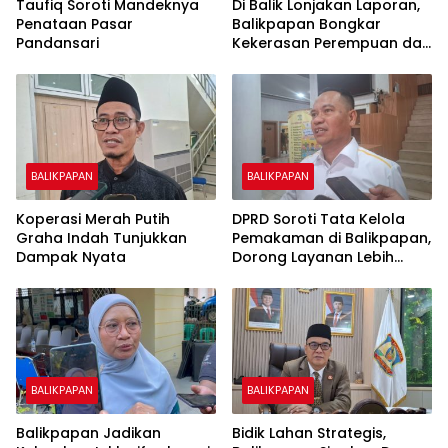
Taufiq Soroti Mandeknya
Di Balik Lonjakan Laporan,
Penataan Pasar
Balikpapan Bongkar
Pandansari
Kekerasan Perempuan dan
Anak
BALIKPAPAN
BALIKPAPAN
Koperasi Merah Putih
DPRD Soroti Tata Kelola
Graha Indah Tunjukkan
Pemakaman di Balikpapan,
Dampak Nyata
Dorong Layanan Lebih
Layak dan Tanpa Beban
Biaya Warga
BALIKPAPAN
BALIKPAPAN
Balikpapan Jadikan
Bidik Lahan Strategis,