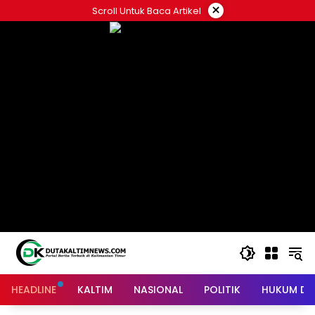
Skip
×
Scroll Untuk Baca Artikel
to
content
HEADLINE
KALTIM
NASIONAL
POLITIK
HUKUM DA