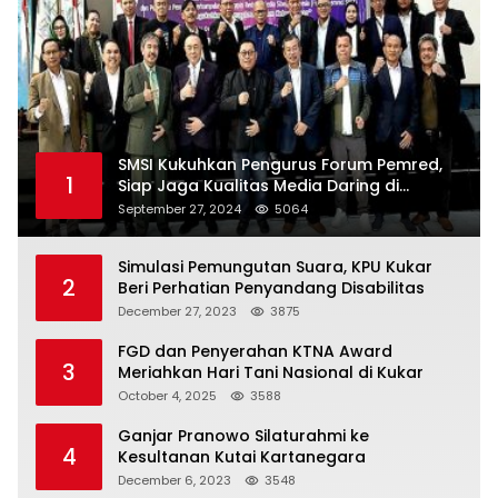
SMSI Kukuhkan Pengurus Forum Pemred,
1
Siap Jaga Kualitas Media Daring di
Indonesia
September 27, 2024
5064
Simulasi Pemungutan Suara, KPU Kukar
2
Beri Perhatian Penyandang Disabilitas
December 27, 2023
3875
FGD dan Penyerahan KTNA Award
3
Meriahkan Hari Tani Nasional di Kukar
October 4, 2025
3588
Ganjar Pranowo Silaturahmi ke
4
Kesultanan Kutai Kartanegara
December 6, 2023
3548