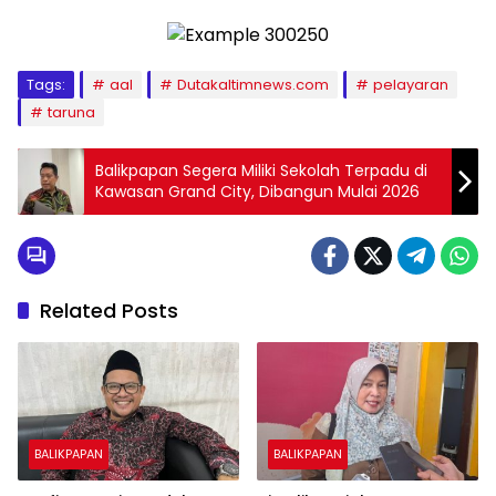
Tags:
aal
Dutakaltimnews.com
pelayaran
taruna
Balikpapan Segera Miliki Sekolah Terpadu di
Kawasan Grand City, Dibangun Mulai 2026
Related Posts
BALIKPAPAN
BALIKPAPAN