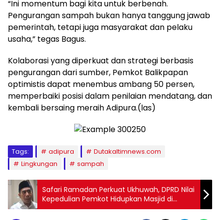
“Ini momentum bagi kita untuk berbenah.
Pengurangan sampah bukan hanya tanggung jawab
pemerintah, tetapi juga masyarakat dan pelaku
usaha,” tegas Bagus.
Kolaborasi yang diperkuat dan strategi berbasis
pengurangan dari sumber, Pemkot Balikpapan
optimistis dapat menembus ambang 50 persen,
memperbaiki posisi dalam penilaian mendatang, dan
kembali bersaing meraih Adipura.(las)
Tags:
adipura
Dutakaltimnews.com
Lingkungan
sampah
Safari Ramadan Perkuat Ukhuwah, DPRD Nilai
Kepedulian Pemkot Hidupkan Masjid di
Balikpapan