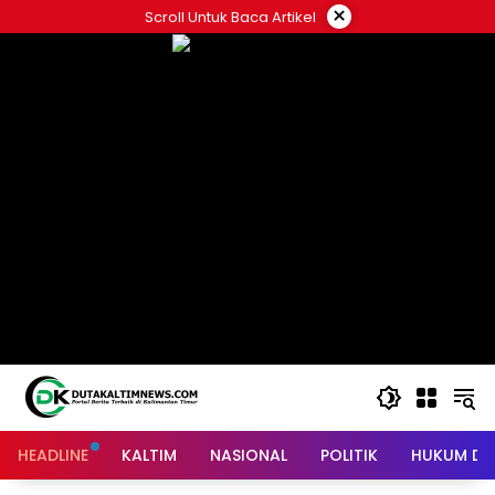
Skip
×
Scroll Untuk Baca Artikel
to
content
HEADLINE
KALTIM
NASIONAL
POLITIK
HUKUM DA