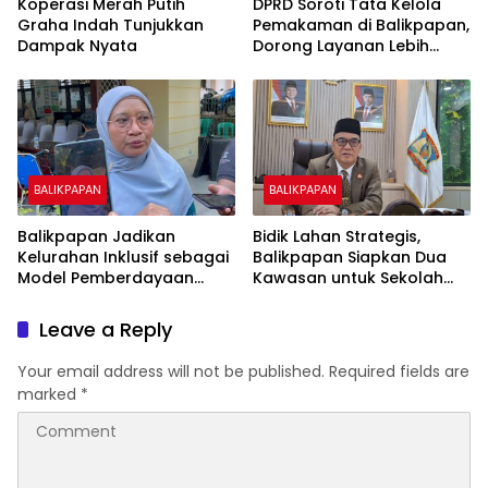
Koperasi Merah Putih
DPRD Soroti Tata Kelola
Graha Indah Tunjukkan
Pemakaman di Balikpapan,
Dampak Nyata
Dorong Layanan Lebih
Layak dan Tanpa Beban
Biaya Warga
BALIKPAPAN
BALIKPAPAN
Balikpapan Jadikan
Bidik Lahan Strategis,
Kelurahan Inklusif sebagai
Balikpapan Siapkan Dua
Model Pemberdayaan
Kawasan untuk Sekolah
Difabel
Rakyat Berbasis Asrama
Leave a Reply
Your email address will not be published.
Required fields are
marked
*