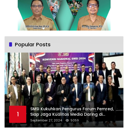
Popular Posts
SMSI Kukuhkan Pengurus Forum Pemred,
1
Siap Jaga Kualitas Media Daring di
Indonesia
September 27, 2024
5059