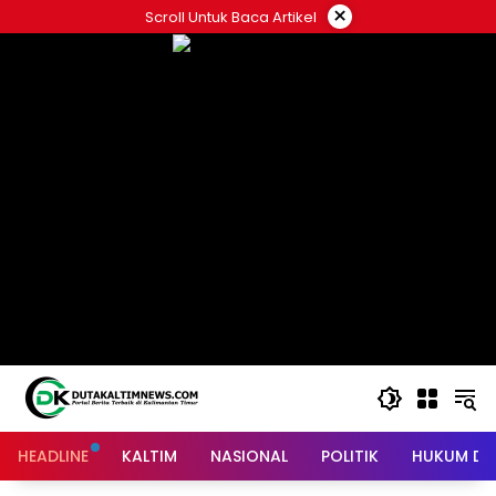
Skip
×
Scroll Untuk Baca Artikel
to
content
HEADLINE
KALTIM
NASIONAL
POLITIK
HUKUM DA