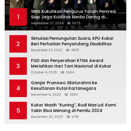
SMSI Kukuhkan Pengurus Forum Pemred,
1
Siap Jaga Kualitas Media Daring di
Indonesia
September 27, 2024
5073
Simulasi Pemungutan Suara, KPU Kukar
2
Beri Perhatian Penyandang Disabilitas
December 27, 2023
3879
FGD dan Penyerahan KTNA Award
3
Meriahkan Hari Tani Nasional di Kukar
October 4, 2025
3594
Ganjar Pranowo Silaturahmi ke
4
Kesultanan Kutai Kartanegara
December 6, 2023
3550
Kukar Masih “Kuning”, Rudi Mas’ud: Kami
5
Yakin Bisa Menang di Pemilu 2024
December 30, 2023
2716