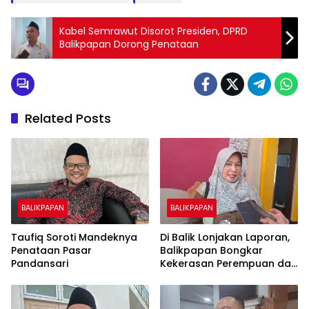
Kabel Semrawut Disorot Presiden, DPRD
Balikpapan Dorong Penataan
Related Posts
BALIKPAPAN
BALIKPAPAN
Taufiq Soroti Mandeknya
Di Balik Lonjakan Laporan,
Penataan Pasar
Balikpapan Bongkar
Pandansari
Kekerasan Perempuan dan
Anak