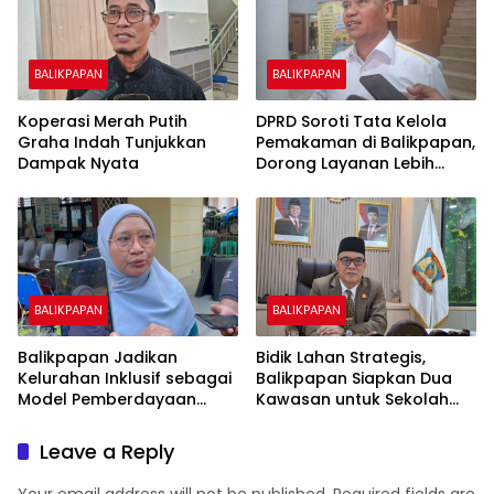
BALIKPAPAN
BALIKPAPAN
Koperasi Merah Putih
DPRD Soroti Tata Kelola
Graha Indah Tunjukkan
Pemakaman di Balikpapan,
Dampak Nyata
Dorong Layanan Lebih
Layak dan Tanpa Beban
Biaya Warga
BALIKPAPAN
BALIKPAPAN
Balikpapan Jadikan
Bidik Lahan Strategis,
Kelurahan Inklusif sebagai
Balikpapan Siapkan Dua
Model Pemberdayaan
Kawasan untuk Sekolah
Difabel
Rakyat Berbasis Asrama
Leave a Reply
Your email address will not be published.
Required fields are