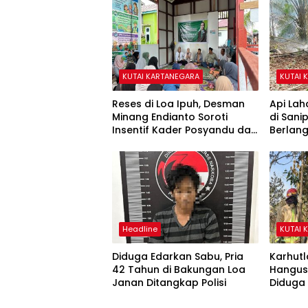
KUTAI KARTANEGARA
KUTAI 
Reses di Loa Ipuh, Desman
Api Lah
Minang Endianto Soroti
di San
Insentif Kader Posyandu dan
Berlan
Irigasi Pertanian
Headline
KUTAI 
Diduga Edarkan Sabu, Pria
Karhutl
42 Tahun di Bakungan Loa
Hangusk
Janan Ditangkap Polisi
Diduga 