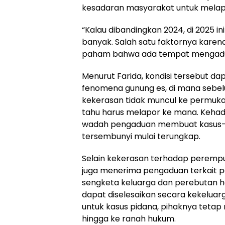
kesadaran masyarakat untuk melap
“Kalau dibandingkan 2024, di 2025 in
banyak. Salah satu faktornya kare
paham bahwa ada tempat mengadu,”
Menurut Farida, kondisi tersebut dap
fenomena gunung es, di mana sebe
kekerasan tidak muncul ke permuk
tahu harus melapor ke mana. Kehad
wadah pengaduan membuat kasus-k
tersembunyi mulai terungkap.
Selain kekerasan terhadap peremp
juga menerima pengaduan terkait pe
sengketa keluarga dan perebutan h
dapat diselesaikan secara kekeluar
untuk kasus pidana, pihaknya tet
hingga ke ranah hukum.