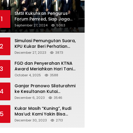
SMSI Kukuhkan Pengurus
1
Forum Pemred, Siap Jaga
Kualitas Media Daring di
September 27, 2024
5063
Indonesia
Simulasi Pemungutan Suara,
2
KPU Kukar Beri Perhatian
Penyandang Disabilitas
December 27, 2023
3873
FGD dan Penyerahan KTNA
3
Award Meriahkan Hari Tani
Nasional di Kukar
October 4, 2025
3588
Ganjar Pranowo Silaturahmi
4
ke Kesultanan Kutai
Kartanegara
December 6, 2023
3546
Kukar Masih “Kuning”, Rudi
5
Mas’ud: Kami Yakin Bisa
Menang di Pemilu 2024
December 30, 2023
2713