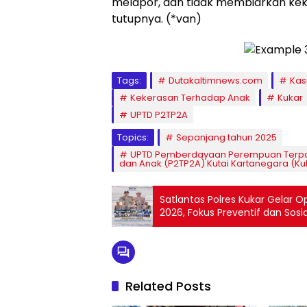
melapor, dan tidak membiarkan keker
tutupnya. (*van)
Tags:
Dutakaltimnews.com
Kas
Kekerasan Terhadap Anak
Kukar
UPTD P2TP2A
Topics:
Sepanjang tahun 2025
UPTD Pemberdayaan Perempuan Terpa
dan Anak (P2TP2A) Kutai Kartanegara (K
Satlantas Polres Kukar Gelar
2026, Fokus Preventif dan Sosia
Related Posts