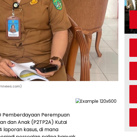
timnews.com)
PTD Pemberdayaan Perempuan
an dan Anak (P2TP2A) Kutai
 laporan kasus, di mana
enjadi persoalan paling banyak