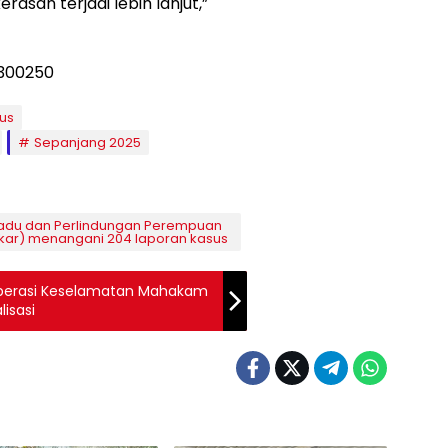
asan terjadi lebih lanjut,”
us
Sepanjang 2025
du dan Perlindungan Perempuan
ukar) menangani 204 laporan kasus
 Operasi Keselamatan Mahakam
lisasi