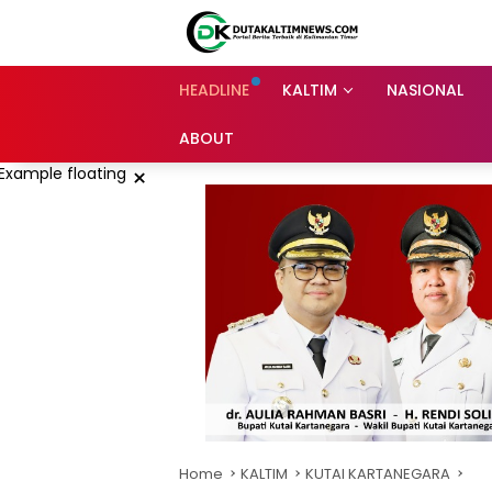
Skip
to
content
HEADLINE
KALTIM
NASIONAL
ABOUT
×
Home
KALTIM
KUTAI KARTANEGARA