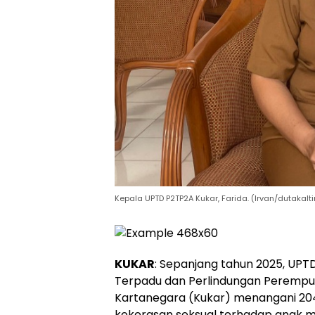
Kepala UPTD P2TP2A Kukar, Farida. (Irvan/dutakal
KUKAR
: Sepanjang tahun 2025, U
Terpadu dan Perlindungan Perempu
Kartanegara (Kukar) menangani 204
kekerasan seksual terhadap anak m