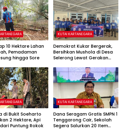
KARTANEGARA
KUTAI KARTANEGARA
ap 10 Hektare Lahan
Demokrat Kukar Bergerak,
ipah, Pemadaman
Bersihkan Mushola di Desa
gsung hingga Sore
Selerong Lewat Gerakan
Langit Biru Indonesia Asri
KARTANEGARA
KUTAI KARTANEGARA
a di Bukit Soeharto
Dana Seragam Gratis SMPN 1
an 2 Hektare, Api
Tenggarong Cair, Sekolah
dari Puntung Rokok
Segera Salurkan 20 Item
Perlengkapan Siswa Baru