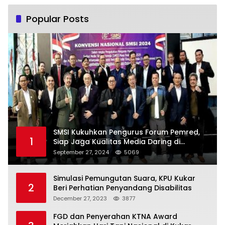
Popular Posts
SMSI Kukuhkan Pengurus Forum Pemred,
1
Siap Jaga Kualitas Media Daring di
Indonesia
September 27, 2024
5069
Simulasi Pemungutan Suara, KPU Kukar
2
Beri Perhatian Penyandang Disabilitas
December 27, 2023
3877
FGD dan Penyerahan KTNA Award