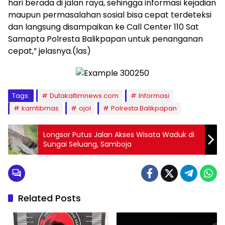
hari berada di jalan raya, sehingga informasi kejadian
maupun permasalahan sosial bisa cepat terdeteksi
dan langsung disampaikan ke Call Center 110 Sat
Samapta Polresta Balikpapan untuk penanganan
cepat,” jelasnya.(las)
Tags:
Dutakaltimnews.com
Informasi
kamtibmas
ojol
Polresta Balikpapan
Longsor Putus Jalan Akses Wisata Waduk di
Sungai Seluang, Samboja
Related Posts