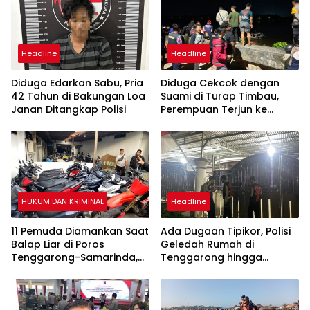
Headline
Headline
Diduga Edarkan Sabu, Pria
Diduga Cekcok dengan
42 Tahun di Bakungan Loa
Suami di Turap Timbau,
Janan Ditangkap Polisi
Perempuan Terjun ke
Sungai Mahakam
HUKUM DAN KRIMINAL
Headline
11 Pemuda Diamankan Saat
Ada Dugaan Tipikor, Polisi
Balap Liar di Poros
Geledah Rumah di
Tenggarong-Samarinda,
Tenggarong hingga
Motor Ditahan hingga 3
Malam
Bulan