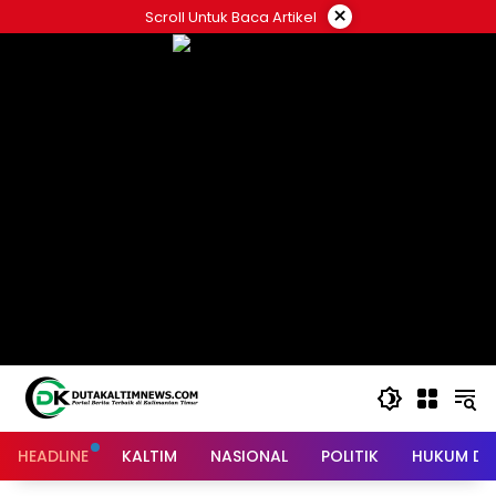
Skip
×
Scroll Untuk Baca Artikel
to
content
HEADLINE
KALTIM
NASIONAL
POLITIK
HUKUM DA