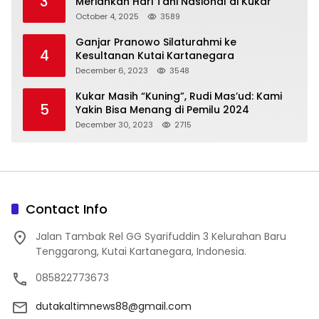
3
Meriahkan Hari Tani Nasional di Kukar
October 4, 2025
3589
Ganjar Pranowo Silaturahmi ke
4
Kesultanan Kutai Kartanegara
December 6, 2023
3548
Kukar Masih “Kuning”, Rudi Mas’ud: Kami
5
Yakin Bisa Menang di Pemilu 2024
December 30, 2023
2715
Contact Info
Jalan Tambak Rel GG Syarifuddin 3 Kelurahan Baru
Tenggarong, Kutai Kartanegara, Indonesia.
085822773673
dutakaltimnews88@gmail.com