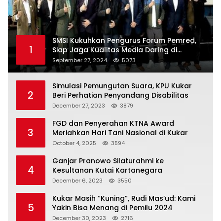
SMSI Kukuhkan Pengurus Forum Pemred,
1
Siap Jaga Kualitas Media Daring di
Indonesia
September 27, 2024
5073
Simulasi Pemungutan Suara, KPU Kukar
2
Beri Perhatian Penyandang Disabilitas
December 27, 2023
3879
FGD dan Penyerahan KTNA Award
3
Meriahkan Hari Tani Nasional di Kukar
October 4, 2025
3594
Ganjar Pranowo Silaturahmi ke
4
Kesultanan Kutai Kartanegara
December 6, 2023
3550
Kukar Masih “Kuning”, Rudi Mas’ud: Kami
5
Yakin Bisa Menang di Pemilu 2024
December 30, 2023
2716