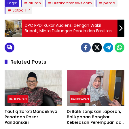
Tags:
aturan
Dutakaltimnews.com
perda
Satpol PP
DPC PPDI Kukar Audiensi dengan Wakil
Bupati, Minta Dukungan Penuh dan Fasilitas
Sekretariat
Related Posts
BALIKPAPAN
BALIKPAPAN
Taufiq Soroti Mandeknya
Di Balik Lonjakan Laporan,
Penataan Pasar
Balikpapan Bongkar
Pandansari
Kekerasan Perempuan dan
Anak