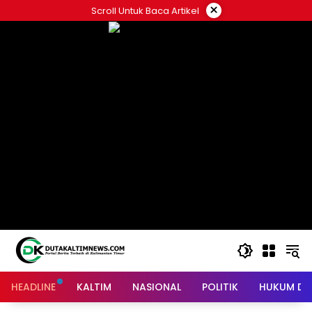
Skip
×
Scroll Untuk Baca Artikel
to
content
HEADLINE
KALTIM
NASIONAL
POLITIK
HUKUM DA