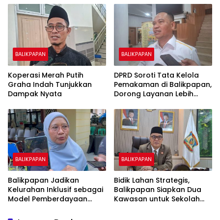
BALIKPAPAN
BALIKPAPAN
Koperasi Merah Putih
DPRD Soroti Tata Kelola
Graha Indah Tunjukkan
Pemakaman di Balikpapan,
Dampak Nyata
Dorong Layanan Lebih
Layak dan Tanpa Beban
Biaya Warga
BALIKPAPAN
BALIKPAPAN
Balikpapan Jadikan
Bidik Lahan Strategis,
Kelurahan Inklusif sebagai
Balikpapan Siapkan Dua
Model Pemberdayaan
Kawasan untuk Sekolah
Difabel
Rakyat Berbasis Asrama