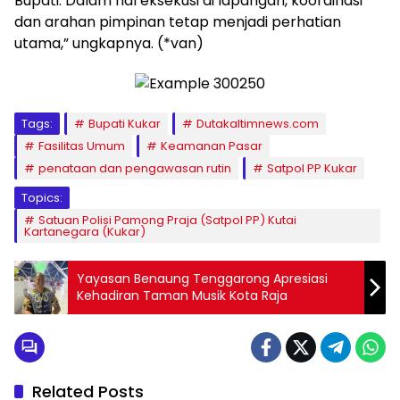
Bupati. Dalam hal eksekusi di lapangan, koordinasi
dan arahan pimpinan tetap menjadi perhatian
utama,” ungkapnya. (*van)
Tags:
Bupati Kukar
Dutakaltimnews.com
Fasilitas Umum
Keamanan Pasar
penataan dan pengawasan rutin
Satpol PP Kukar
Topics:
Satuan Polisi Pamong Praja (Satpol PP) Kutai
Kartanegara (Kukar)
Yayasan Benaung Tenggarong Apresiasi
Kehadiran Taman Musik Kota Raja
Related Posts