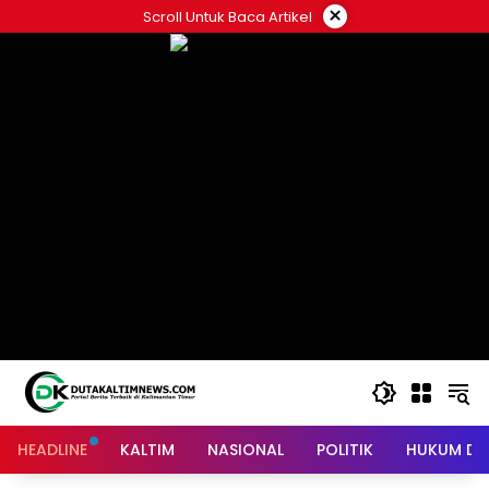
Skip
×
Scroll Untuk Baca Artikel
to
content
HEADLINE
KALTIM
NASIONAL
POLITIK
HUKUM DA