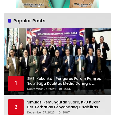
Popular Posts
SMSI Kukuhkan Pengurus Forum Pemred,
1
Siap Jaga Kualitas Media Daring di
Indonesia
September 27, 2024
5055
Simulasi Pemungutan Suara, KPU Kukar
2
Beri Perhatian Penyandang Disabilitas
December 27, 2023
3867