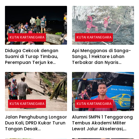
KUTAI KARTANEGARA
KUTAI KARTANEGARA
Diduga Cekcok dengan
Api Mengganas di Sanga-
Suami di Turap Timbau,
Sanga, 1 Hektare Lahan
Perempuan Terjun ke
Terbakar dan Nyaris
Sungai Mahakam
Sambar Rumah Warga
KUTAI KARTANEGARA
KUTAI KARTANEGARA
Jalan Penghubung Longsor
Alumni SMPN 1 Tenggarong
Dua Kali, DPRD Kukar Turun
Tembus Akademi Militer
Tangan Desak
Lewat Jalur Akselerasi,
Penanganan Darurat
Jadi Kebanggaan Kukar