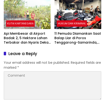
KUTAI KARTANEGARA
HUKUM DAN KRIMINAL
Api Membesar di Airport
11 Pemuda Diamankan Saat
Badak 2, 5 Hektare Lahan
Balap Liar di Poros
Terbakar dan Nyaris Dekati
Tenggarong-Samarinda,
Pesantren
Motor Ditahan hingga 3
Bulan
Leave a Reply
Your email address will not be published.
Required fields are
marked
*