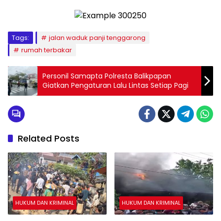
Tags:
jalan waduk panji tenggarong
rumah terbakar
Personil Samapta Polresta Balikpapan
Giatkan Pengaturan Lalu Lintas Setiap Pagi
Related Posts
HUKUM DAN KRIMINAL
HUKUM DAN KRIMINAL