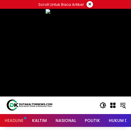
Skip
×
Scroll Untuk Baca Artikel
to
content
HEADLINE
KALTIM
NASIONAL
POLITIK
HUKUM DA