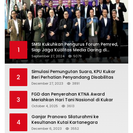
SMSI Kukuhkan Pengurus Forum Pemred,
1
Siap Jaga Kualitas Media Daring di
Indonesia
September 27, 2024
5079
Simulasi Pemungutan Suara, KPU Kukar
2
Beri Perhatian Penyandang Disabilitas
December 27, 2023
3891
FGD dan Penyerahan KTNA Award
3
Meriahkan Hari Tani Nasional di Kukar
October 4, 2025
3613
Ganjar Pranowo Silaturahmi ke
4
Kesultanan Kutai Kartanegara
December 6, 2023
3552