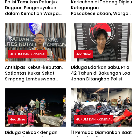
Polisi Temukan Petunjuk
Kericuhan di Tabang Dipicu
Dugaan Pengeroyokan
Ketegangan
dalam Kematian Warga
Pascakecelakaan, Warga
Tabang
Sempat Lakukan Sweeping
HUKUM DAN KRIMINAL
Headline
Antisipasi Kebut-kebutan,
Diduga Edarkan Sabu, Pria
Satlantas Kukar Sekat
42 Tahun di Bakungan Loa
Simpang Lembuswana
Janan Ditangkap Polisi
Tiap Akhir Pekan
Headline
HUKUM DAN KRIMINAL
Diduga Cekcok dengan
11 Pemuda Diamankan Saat