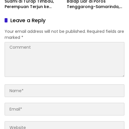
Suami di Turap Timbau,
Balap Liar di Poros
Perempuan Terjun ke
Tenggarong-Samarinda,
Sungai Mahakam
Motor Ditahan hingga 3
Bulan
Leave a Reply
Your email address will not be published.
Required fields are
marked
*