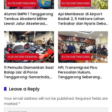
KUTAI KARTANEGARA
KUTAI KARTANEGARA
Alumni SMPN 1 Tenggarong
Api Membesar di Airport
Tembus Akademi Militer
Badak 2, 5 Hektare Lahan
Lewat Jalur Akselerasi,
Terbakar dan Nyaris Dekati
Jadi Kebanggaan Kukar
Pesantren
HUKUM DAN KRIMINAL
KUTAI KARTANEGARA
11 Pemuda Diamankan Saat
HPL Transmigrasi Picu
Balap Liar di Poros
Persoalan Hukum,
Tenggarong-Samarinda,
Tenggarong Seberang
Motor Ditahan hingga 3
Jadi Wilayah dengan
Bulan
Permasalahan Terbanyak
Leave a Reply
di Kukar
Your email address will not be published.
Required fields are
marked
*