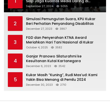
1
Siap Jaga Kualitas Media Daring di
Indonesia
September 27, 2024
5055
Simulasi Pemungutan Suara, KPU Kukar
2
Beri Perhatian Penyandang Disabilitas
December 27, 2023
3867
FGD dan Penyerahan KTNA Award
3
Meriahkan Hari Tani Nasional di Kukar
October 4, 2025
3582
Ganjar Pranowo Silaturahmi ke
4
Kesultanan Kutai Kartanegara
December 6, 2023
3542
Kukar Masih “Kuning”, Rudi Mas’ud: Kami
5
Yakin Bisa Menang di Pemilu 2024
December 30, 2023
2710