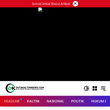
Skip
×
Scroll Untuk Baca Artikel
to
content
HEADLINE
KALTIM
NASIONAL
POLITIK
HUKUM DA