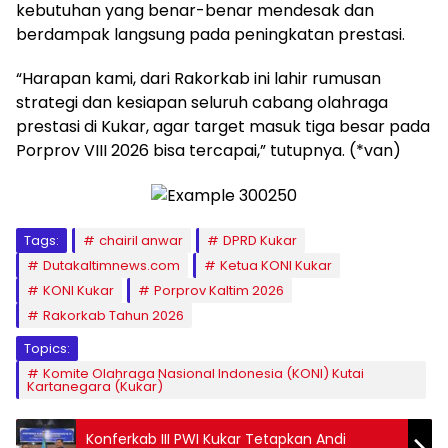
kebutuhan yang benar-benar mendesak dan
berdampak langsung pada peningkatan prestasi.
“Harapan kami, dari Rakorkab ini lahir rumusan
strategi dan kesiapan seluruh cabang olahraga
prestasi di Kukar, agar target masuk tiga besar pada
Porprov VIII 2026 bisa tercapai,” tutupnya. (*van)
Tags:
chairil anwar
DPRD Kukar
Dutakaltimnews.com
Ketua KONI Kukar
KONI Kukar
Porprov Kaltim 2026
Rakorkab Tahun 2026
Topics:
Komite Olahraga Nasional Indonesia (KONI) Kutai
Kartanegara (Kukar)
Konferkab III PWI Kukar Tetapkan Andi