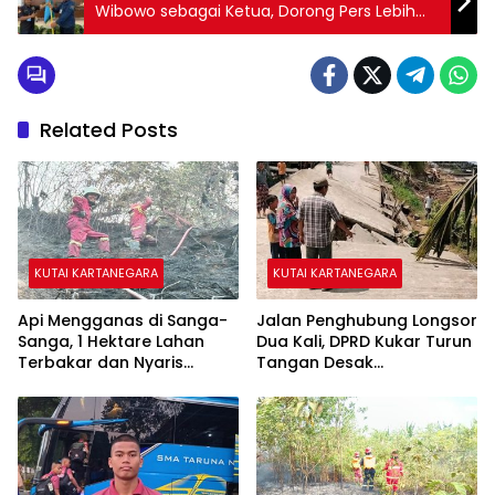
Wibowo sebagai Ketua, Dorong Pers Lebih
Dekat dengan Masyarakat
Related Posts
KUTAI KARTANEGARA
KUTAI KARTANEGARA
Api Mengganas di Sanga-
Jalan Penghubung Longsor
Sanga, 1 Hektare Lahan
Dua Kali, DPRD Kukar Turun
Terbakar dan Nyaris
Tangan Desak
Sambar Rumah Warga
Penanganan Darurat