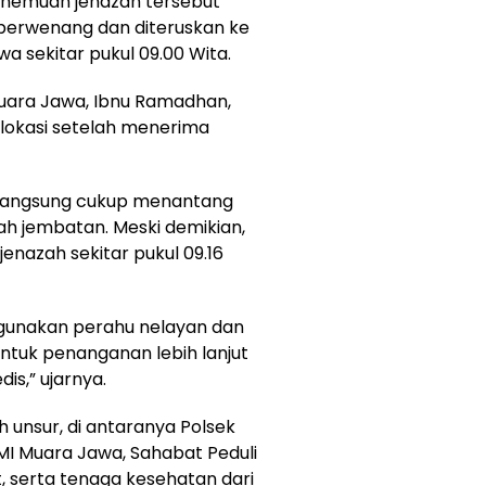
 Penemuan jenazah tersebut
berwenang dan diteruskan ke
 sekitar pukul 09.00 Wita.
ara Jawa, Ibnu Ramadhan,
lokasi setelah menerima
rlangsung cukup menantang
ah jembatan. Meski demikian,
enazah sekitar pukul 09.16
gunakan perahu nelayan dan
tuk penanganan lebih lanjut
is,” ujarnya.
 unsur, di antaranya Polsek
MI Muara Jawa, Sahabat Peduli
 serta tenaga kesehatan dari