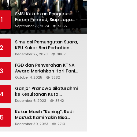
SMSI Kukuhkan Pengurus
1
Forum Pemred, Siap Jaga
Kualitas Media Daring di
September 27, 2024
5055
Indonesia
Simulasi Pemungutan Suara,
2
KPU Kukar Beri Perhatian
Penyandang Disabilitas
December 27, 2023
3867
FGD dan Penyerahan KTNA
3
Award Meriahkan Hari Tani
Nasional di Kukar
October 4, 2025
3582
Ganjar Pranowo Silaturahmi
4
ke Kesultanan Kutai
Kartanegara
December 6, 2023
3542
Kukar Masih “Kuning”, Rudi
5
Mas’ud: Kami Yakin Bisa
Menang di Pemilu 2024
December 30, 2023
2710