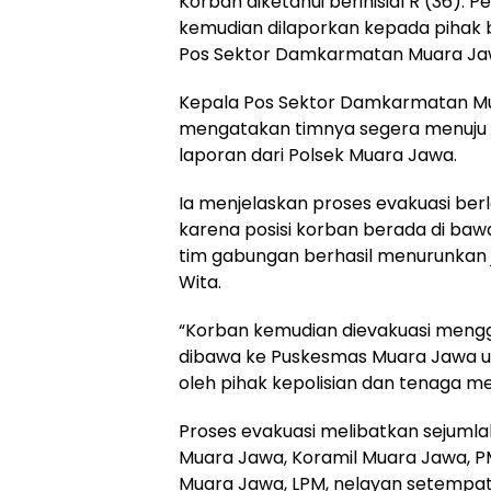
Korban diketahui berinisial R (36).
kemudian dilaporkan kepada pihak 
Pos Sektor Damkarmatan Muara Jawa
Kepala Pos Sektor Damkarmatan Mu
mengatakan timnya segera menuju 
laporan dari Polsek Muara Jawa.
Ia menjelaskan proses evakuasi be
karena posisi korban berada di baw
tim gabungan berhasil menurunkan j
Wita.
“Korban kemudian dievakuasi meng
dibawa ke Puskesmas Muara Jawa un
oleh pihak kepolisian dan tenaga med
Proses evakuasi melibatkan sejumlah
Muara Jawa, Koramil Muara Jawa, P
Muara Jawa, LPM, nelayan setempat,