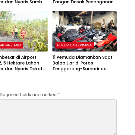
ar dan Nyaris Sambar
Tangan Desak Penanganan
 Warga
Darurat
KARTANEGARA
HUKUM DAN KRIMINAL
besar di Airport
11 Pemuda Diamankan Saat
, 5 Hektare Lahan
Balap Liar di Poros
r dan Nyaris Dekati
Tenggarong-Samarinda,
ren
Motor Ditahan hingga 3
Bulan
Required fields are marked
*