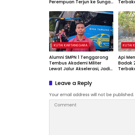
Perempuan Terjun ke Sungai
Terbak
Mahakam
Rumah
KUTAI KARTANEGARA
KUTAI 
Alumni SMPN 1 Tenggarong
Api Mem
Tembus Akademi Militer
Badak 2
Lewat Jalur Akselerasi, Jadi
Terbaka
Kebanggaan Kukar
Pesant
Leave a Reply
Your email address will not be published.