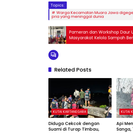
Topics:
Warga Kecamatan Muara Jawa digeg
pria yang meninggal dunia
Pameran dan Workshop Daur Ul
Masyarakat Kelola Sampah Ber
Related Posts
KUTAI KARTANEGARA
KUTAI 
Diduga Cekcok dengan
Api Me
Suami di Turap Timbau,
Sanga, 