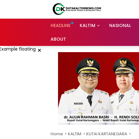
Skip
to
content
HEADLINE
KALTIM
NASIONAL
ABOUT
×
Home
KALTIM
KUTAI KARTANEGARA