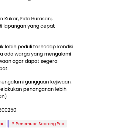
Kukar, Fida Hurasani,
di lapangan yang cepat
 lebih peduli terhadap kondisi
ila ada warga yang mengalami
waan agar dapat segera
pat.
 mengalami gangguan kejiwaan.
 melakukan penanganan lebih
van)
ar
Penemuan Seorang Pria