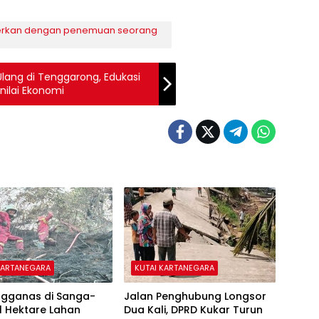
erkan dengan penemuan seorang
ang di Tenggarong, Edukasi
nilai Ekonomi
KARTANEGARA
KUTAI KARTANEGARA
ngganas di Sanga-
Jalan Penghubung Longsor
1 Hektare Lahan
Dua Kali, DPRD Kukar Turun