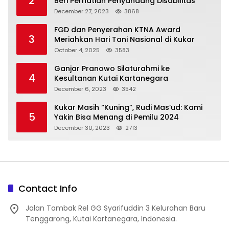
2
Beri Perhatian Penyandang Disabilitas
December 27, 2023
3868
FGD dan Penyerahan KTNA Award
3
Meriahkan Hari Tani Nasional di Kukar
October 4, 2025
3583
Ganjar Pranowo Silaturahmi ke
4
Kesultanan Kutai Kartanegara
December 6, 2023
3542
Kukar Masih “Kuning”, Rudi Mas’ud: Kami
5
Yakin Bisa Menang di Pemilu 2024
December 30, 2023
2713
Contact Info
Jalan Tambak Rel GG Syarifuddin 3 Kelurahan Baru
Tenggarong, Kutai Kartanegara, Indonesia.