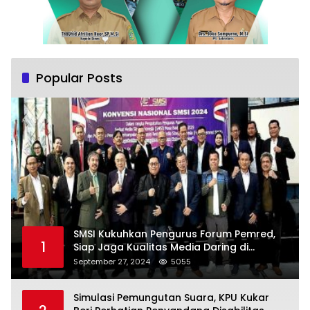
Popular Posts
SMSI Kukuhkan Pengurus Forum Pemred,
1
Siap Jaga Kualitas Media Daring di
Indonesia
September 27, 2024
5055
Simulasi Pemungutan Suara, KPU Kukar