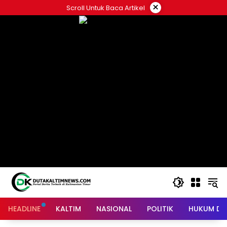
Skip
×
Scroll Untuk Baca Artikel
to
content
HEADLINE
KALTIM
NASIONAL
POLITIK
HUKUM DA