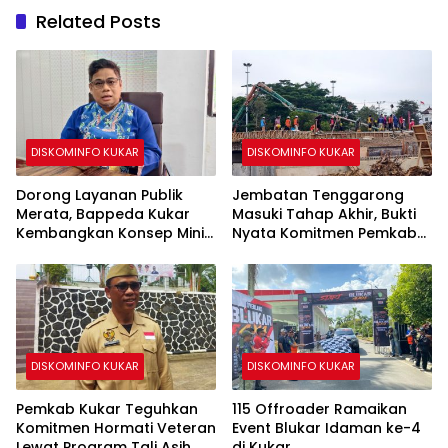
Related Posts
DISKOMINFO KUKAR
DISKOMINFO KUKAR
Dorong Layanan Publik
Jembatan Tenggarong
Merata, Bappeda Kukar
Masuki Tahap Akhir, Bukti
Kembangkan Konsep Mini
Nyata Komitmen Pemkab
MPP di Kecamatan
Kukar Bangun Infrastruktur
Terpadu
DISKOMINFO KUKAR
DISKOMINFO KUKAR
Pemkab Kukar Teguhkan
115 Offroader Ramaikan
Komitmen Hormati Veteran
Event Blukar Idaman ke-4
Lewat Program Tali Asih
di Kukar