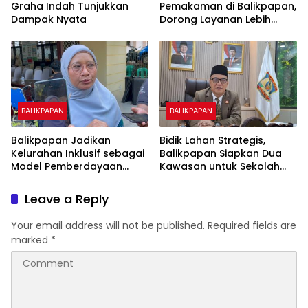
Graha Indah Tunjukkan
Pemakaman di Balikpapan,
Dampak Nyata
Dorong Layanan Lebih
Layak dan Tanpa Beban
Biaya Warga
BALIKPAPAN
BALIKPAPAN
Balikpapan Jadikan
Bidik Lahan Strategis,
Kelurahan Inklusif sebagai
Balikpapan Siapkan Dua
Model Pemberdayaan
Kawasan untuk Sekolah
Difabel
Rakyat Berbasis Asrama
Leave a Reply
Your email address will not be published.
Required fields are
marked
*