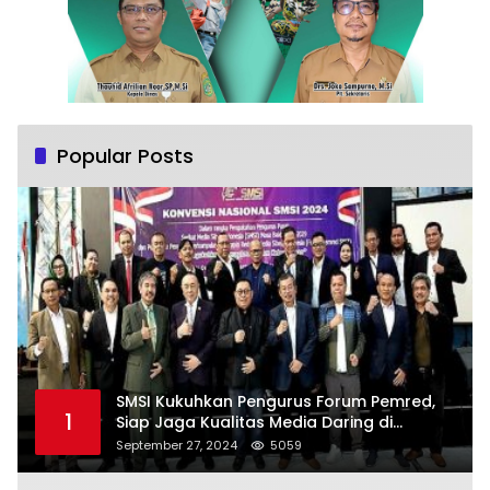
Popular Posts
SMSI Kukuhkan Pengurus Forum Pemred,
1
Siap Jaga Kualitas Media Daring di
Indonesia
September 27, 2024
5059