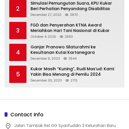
Simulasi Pemungutan Suara, KPU Kukar
2
Beri Perhatian Penyandang Disabilitas
December 27, 2023
3870
FGD dan Penyerahan KTNA Award
3
Meriahkan Hari Tani Nasional di Kukar
October 4, 2025
3583
Ganjar Pranowo Silaturahmi ke
4
Kesultanan Kutai Kartanegara
December 6, 2023
3544
Kukar Masih “Kuning”, Rudi Mas’ud: Kami
5
Yakin Bisa Menang di Pemilu 2024
December 30, 2023
2713
Contact Info
Jalan Tambak Rel GG Syarifuddin 3 Kelurahan Baru