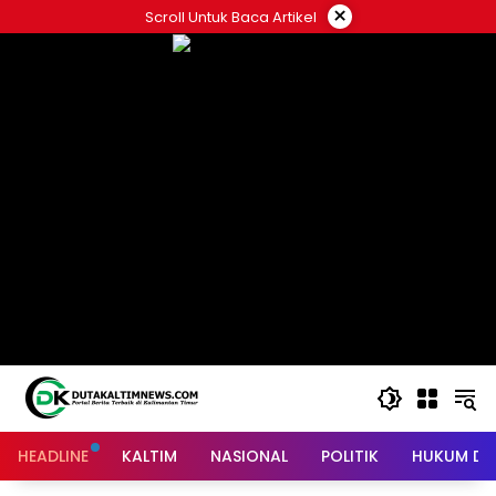
Skip
×
Scroll Untuk Baca Artikel
to
content
HEADLINE
KALTIM
NASIONAL
POLITIK
HUKUM DA