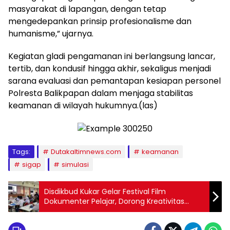
masyarakat di lapangan, dengan tetap
mengedepankan prinsip profesionalisme dan
humanisme,” ujarnya.
Kegiatan gladi pengamanan ini berlangsung lancar,
tertib, dan kondusif hingga akhir, sekaligus menjadi
sarana evaluasi dan pemantapan kesiapan personel
Polresta Balikpapan dalam menjaga stabilitas
keamanan di wilayah hukumnya.(las)
Tags:
Dutakaltimnews.com
keamanan
sigap
simulasi
Disdikbud Kukar Gelar Festival Film
Dokumenter Pelajar, Dorong Kreativitas
Generasi Muda