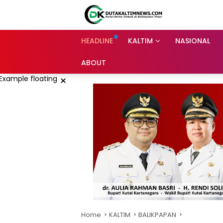
Skip
to
content
HEADLINE
KALTIM
NASIONAL
ABOUT
×
Home
KALTIM
BALIKPAPAN