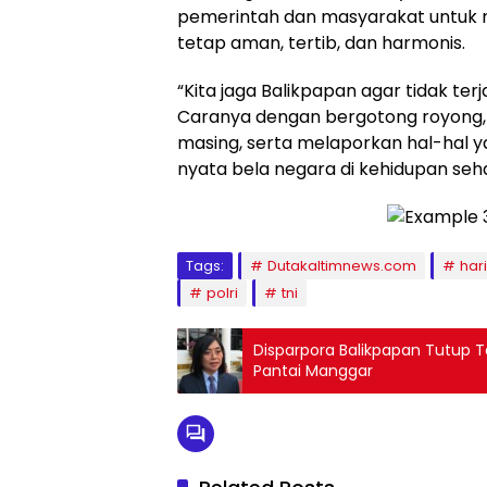
pemerintah dan masyarakat untuk m
tetap aman, tertib, dan harmonis.
“Kita jaga Balikpapan agar tidak te
Caranya dengan bergotong royong,
masing, serta melaporkan hal-hal yan
nyata bela negara di kehidupan seha
Tags:
Dutakaltimnews.com
har
polri
tni
Disparpora Balikpapan Tutup 
Pantai Manggar