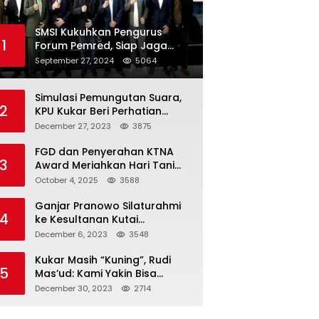
SMSI Kukuhkan Pengurus
1
Forum Pemred, Siap Jaga
Kualitas Media Daring di
September 27, 2024
5064
Indonesia
Simulasi Pemungutan Suara,
2
KPU Kukar Beri Perhatian
Penyandang Disabilitas
December 27, 2023
3875
FGD dan Penyerahan KTNA
3
Award Meriahkan Hari Tani
Nasional di Kukar
October 4, 2025
3588
Ganjar Pranowo Silaturahmi
4
ke Kesultanan Kutai
Kartanegara
December 6, 2023
3548
Kukar Masih “Kuning”, Rudi
5
Mas’ud: Kami Yakin Bisa
Menang di Pemilu 2024
December 30, 2023
2714