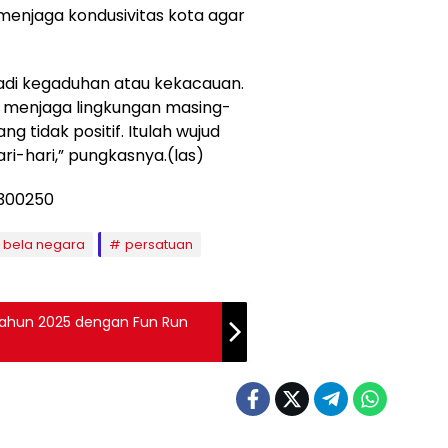
enjaga kondusivitas kota agar
rjadi kegaduhan atau kekacauan.
 menjaga lingkungan masing-
g tidak positif. Itulah wujud
ri-hari,” pungkasnya.(las)
i bela negara
persatuan
Tahun 2025 dengan Fun Run