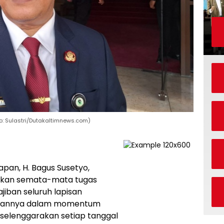
to: Sulastri/Dutakaltimnews.com)
apan, H. Bagus Susetyo,
ukan semata-mata tugas
jiban seluruh lapisan
aikannya dalam momentum
iselenggarakan setiap tanggal