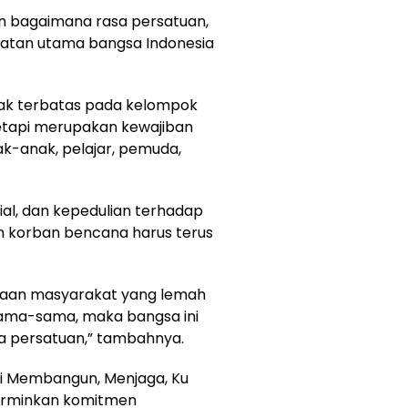
n bagaimana rasa persatuan,
kuatan utama bangsa Indonesia
dak terbatas pada kelompok
tetapi merupakan kewajiban
ak-anak, pelajar, pemuda,
sial, dan kepedulian terhadap
korban bencana harus terus
itaan masyarakat yang lemah
ama-sama, maka bangsa ini
a persatuan,” tambahnya.
kni Membangun, Menjaga, Ku
cerminkan komitmen