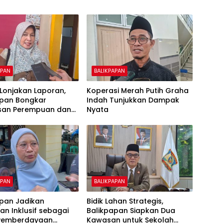
APAN
BALIKPAPAN
k Lonjakan Laporan,
Koperasi Merah Putih Graha
apan Bongkar
Indah Tunjukkan Dampak
san Perempuan dan
Nyata
APAN
BALIKPAPAN
apan Jadikan
Bidik Lahan Strategis,
an Inklusif sebagai
Balikpapan Siapkan Dua
Pemberdayaan
Kawasan untuk Sekolah