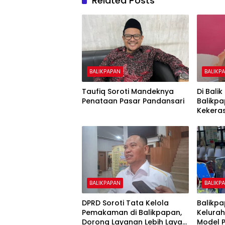
Related Posts
BALIKPAPAN
BALIKP
Taufiq Soroti Mandeknya
Di Bali
Penataan Pasar Pandansari
Balikp
Kekera
Anak
BALIKPAPAN
BALIKP
DPRD Soroti Tata Kelola
Balikp
Pemakaman di Balikpapan,
Kelurah
Dorong Layanan Lebih Layak
Model 