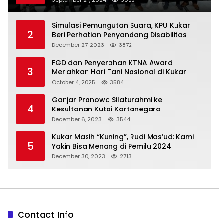
September 27, 2024
5059
Simulasi Pemungutan Suara, KPU Kukar
2
Beri Perhatian Penyandang Disabilitas
December 27, 2023
3872
FGD dan Penyerahan KTNA Award
3
Meriahkan Hari Tani Nasional di Kukar
October 4, 2025
3584
Ganjar Pranowo Silaturahmi ke
4
Kesultanan Kutai Kartanegara
December 6, 2023
3544
Kukar Masih “Kuning”, Rudi Mas’ud: Kami
5
Yakin Bisa Menang di Pemilu 2024
December 30, 2023
2713
Contact Info