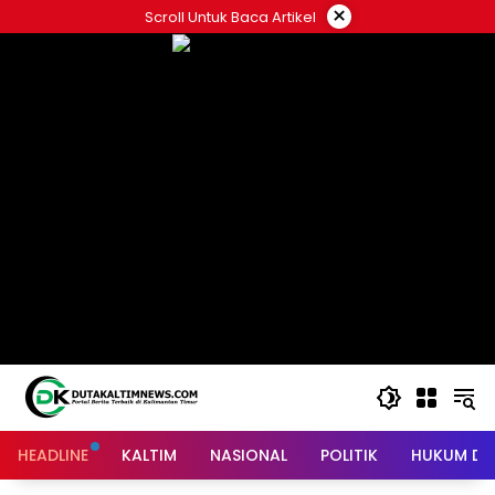
Skip
×
Scroll Untuk Baca Artikel
to
content
HEADLINE
KALTIM
NASIONAL
POLITIK
HUKUM DA