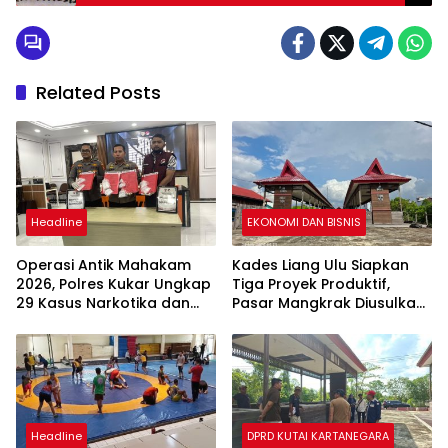
Related Posts
Headline
EKONOMI DAN BISNIS
Operasi Antik Mahakam
Kades Liang Ulu Siapkan
2026, Polres Kukar Ungkap
Tiga Proyek Produktif,
29 Kasus Narkotika dan
Pasar Mangkrak Diusulkan
Amankan 40 Tersangka
Jadi Kawasan Industri
Desa
Headline
DPRD KUTAI KARTANEGARA