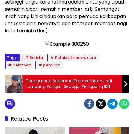
setinggi langit, karena ilmu adalah cinta yang abadi,
semakin dicari, semakin memberi arti. Semangat
inilah yang kini dihidupkan para pemuda Balikpapan
untuk belajar, berkarya, dan memberi manfaat bagi
kota tercinta.(las)
Tags:
Barista
Dutakaltimnews.com
Pelatihan
pemuda
Tenggarong Seberang Diproyeksikan Jadi
Lumbung Pangan Sebagai Penopang IKN
Related Posts