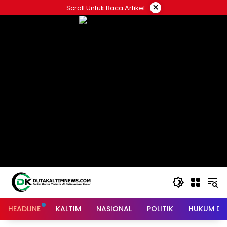
Skip
×
Scroll Untuk Baca Artikel
to
content
HEADLINE
KALTIM
NASIONAL
POLITIK
HUKUM DA