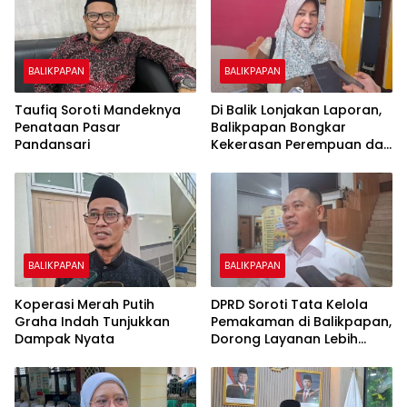
BALIKPAPAN
BALIKPAPAN
Taufiq Soroti Mandeknya
Di Balik Lonjakan Laporan,
Penataan Pasar
Balikpapan Bongkar
Pandansari
Kekerasan Perempuan dan
Anak
BALIKPAPAN
BALIKPAPAN
Koperasi Merah Putih
DPRD Soroti Tata Kelola
Graha Indah Tunjukkan
Pemakaman di Balikpapan,
Dampak Nyata
Dorong Layanan Lebih
Layak dan Tanpa Beban
Biaya Warga