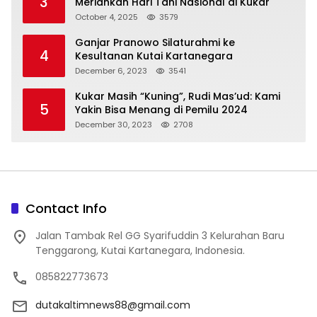
3
Meriahkan Hari Tani Nasional di Kukar
October 4, 2025
3579
Ganjar Pranowo Silaturahmi ke
4
Kesultanan Kutai Kartanegara
December 6, 2023
3541
Kukar Masih “Kuning”, Rudi Mas’ud: Kami
5
Yakin Bisa Menang di Pemilu 2024
December 30, 2023
2708
Contact Info
Jalan Tambak Rel GG Syarifuddin 3 Kelurahan Baru
Tenggarong, Kutai Kartanegara, Indonesia.
085822773673
dutakaltimnews88@gmail.com