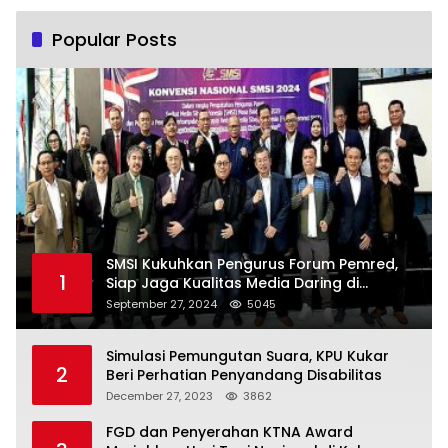
Popular Posts
SMSI Kukuhkan Pengurus Forum Pemred,
1
Siap Jaga Kualitas Media Daring di
Indonesia
September 27, 2024
5045
Simulasi Pemungutan Suara, KPU Kukar
2
Beri Perhatian Penyandang Disabilitas
December 27, 2023
3862
FGD dan Penyerahan KTNA Award