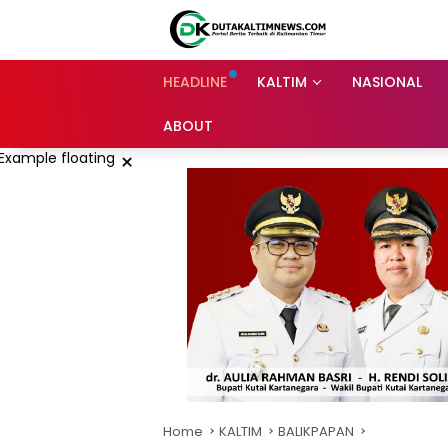
Skip
to
content
HEADLINE
KALTIM
NASIONAL
ABOUT
×
Home
KALTIM
BALIKPAPAN