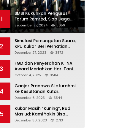
SMSI Kukuhkan Pengurus
1
Forum Pemred, Siap Jaga
Kualitas Media Daring di
September 27, 2024
5059
Indonesia
Simulasi Pemungutan Suara,
2
KPU Kukar Beri Perhatian
Penyandang Disabilitas
December 27, 2023
3872
FGD dan Penyerahan KTNA
3
Award Meriahkan Hari Tani
Nasional di Kukar
October 4, 2025
3584
Ganjar Pranowo Silaturahmi
4
ke Kesultanan Kutai
Kartanegara
December 6, 2023
3544
Kukar Masih “Kuning”, Rudi
5
Mas’ud: Kami Yakin Bisa
Menang di Pemilu 2024
December 30, 2023
2713