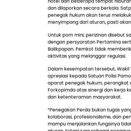
hotel dan beberapa tempat hiburan,
dan dilaporkan secara berkala. Sat
penegak hukum akan terus melakuk
menyimpang dari aturan, pasti akan 
Untuk pom mini, perizinan disebut s
dengan persyaratan Pertamina sert
Balikpapan. Pemkot tidak memberika
aktivitas yang melanggar regulasi.
Dalam kesempatan tersebut, Wakil
apresiasi kepada Satuan Polisi Pamo
aparat penegak hukum, perangkat d
Forkopimda atas sinergi dan kerja 
dan ketenteraman masyarakat.
“Penegakan Perda bukan tugas yan
kolaborasi, profesionalisme, dan p
mampu menjalankan fungsinya tida
aturan, tetapi juga sebagai pengay