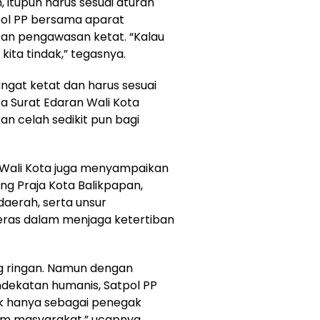
 itupun harus sesuai aturan
pol PP bersama aparat
an pengawasan ketat. “Kalau
kita tindak,” tegasnya.
angat ketat dan harus sesuai
a Surat Edaran Wali Kota
n celah sedikit pun bagi
 Wali Kota juga menyampaikan
ng Praja Kota Balikpapan,
aerah, serta unsur
keras dalam menjaga ketertiban
g ringan. Namun dengan
endekatan humanis, Satpol PP
k hanya sebagai penegak
om masyarakat,” ucapnya.