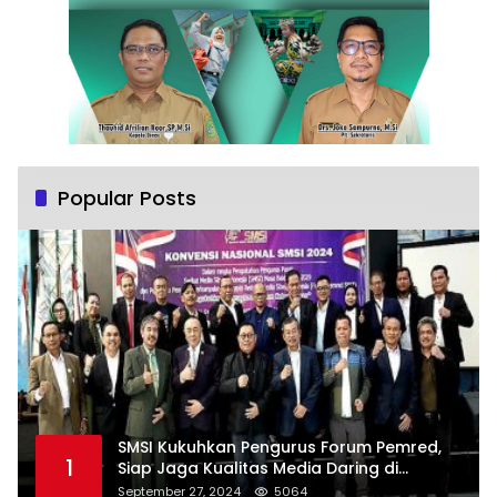
Popular Posts
SMSI Kukuhkan Pengurus Forum Pemred,
1
Siap Jaga Kualitas Media Daring di
Indonesia
September 27, 2024
5064