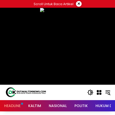
Skip
×
Scroll Untuk Baca Artikel
to
content
HEADLINE
KALTIM
NASIONAL
POLITIK
HUKUM DA