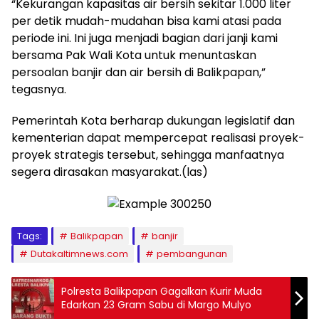
“Kekurangan kapasitas air bersih sekitar 1.000 liter
per detik mudah-mudahan bisa kami atasi pada
periode ini. Ini juga menjadi bagian dari janji kami
bersama Pak Wali Kota untuk menuntaskan
persoalan banjir dan air bersih di Balikpapan,”
tegasnya.
Pemerintah Kota berharap dukungan legislatif dan
kementerian dapat mempercepat realisasi proyek-
proyek strategis tersebut, sehingga manfaatnya
segera dirasakan masyarakat.(las)
Tags:
Balikpapan
banjir
Dutakaltimnews.com
pembangunan
Polresta Balikpapan Gagalkan Kurir Muda
Edarkan 23 Gram Sabu di Margo Mulyo