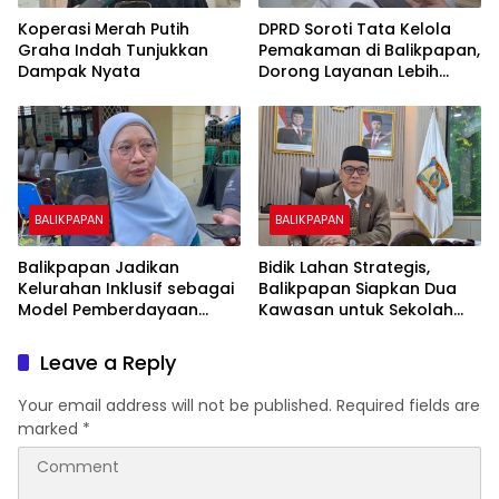
Koperasi Merah Putih
DPRD Soroti Tata Kelola
Graha Indah Tunjukkan
Pemakaman di Balikpapan,
Dampak Nyata
Dorong Layanan Lebih
Layak dan Tanpa Beban
Biaya Warga
BALIKPAPAN
BALIKPAPAN
Balikpapan Jadikan
Bidik Lahan Strategis,
Kelurahan Inklusif sebagai
Balikpapan Siapkan Dua
Model Pemberdayaan
Kawasan untuk Sekolah
Difabel
Rakyat Berbasis Asrama
Leave a Reply
Your email address will not be published.
Required fields are
marked
*