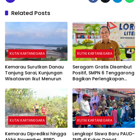
Related Posts
KUTAI KARTANEGARA
KUTAI KARTANEGARA
Kemarau Surutkan Danau
Seragam Gratis Disambut
Tanjung Sarai, Kunjungan
Positif, SMPN 6 Tenggarong
Wisatawan Ikut Menurun
Bagikan Perlengkapan
Sekolah kepada 28 Siswa
KUTAI KARTANEGARA
KUTAI KARTANEGARA
Kemarau Diprediksi hingga
Lengkap! Siswa Baru PAUD-
Akhir November, BPBD
SMP di Kukar Dapat