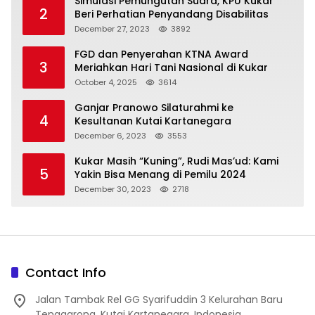
Simulasi Pemungutan Suara, KPU Kukar
2
Beri Perhatian Penyandang Disabilitas
December 27, 2023
3892
FGD dan Penyerahan KTNA Award
3
Meriahkan Hari Tani Nasional di Kukar
October 4, 2025
3614
Ganjar Pranowo Silaturahmi ke
4
Kesultanan Kutai Kartanegara
December 6, 2023
3553
Kukar Masih “Kuning”, Rudi Mas’ud: Kami
5
Yakin Bisa Menang di Pemilu 2024
December 30, 2023
2718
Contact Info
Jalan Tambak Rel GG Syarifuddin 3 Kelurahan Baru
Tenggarong, Kutai Kartanegara, Indonesia.