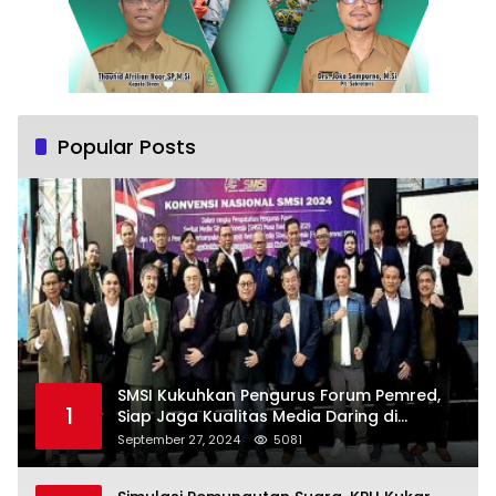
Popular Posts
SMSI Kukuhkan Pengurus Forum Pemred,
1
Siap Jaga Kualitas Media Daring di
Indonesia
September 27, 2024
5081