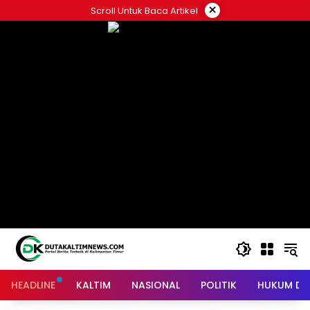
Skip
×
Scroll Untuk Baca Artikel
to
content
HEADLINE
KALTIM
NASIONAL
POLITIK
HUKUM DA