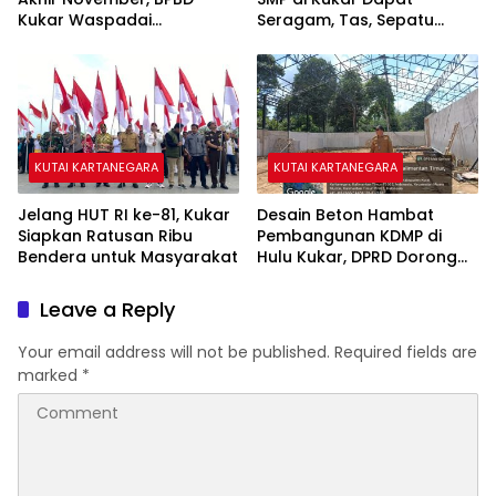
Kukar Waspadai
Seragam, Tas, Sepatu
Kekeringan dan Karhutla
hingga Buku Gratis
KUTAI KARTANEGARA
KUTAI KARTANEGARA
Jelang HUT RI ke-81, Kukar
Desain Beton Hambat
Siapkan Ratusan Ribu
Pembangunan KDMP di
Bendera untuk Masyarakat
Hulu Kukar, DPRD Dorong
Pemerintah Cari Solusi
Leave a Reply
Your email address will not be published.
Required fields are
marked
*