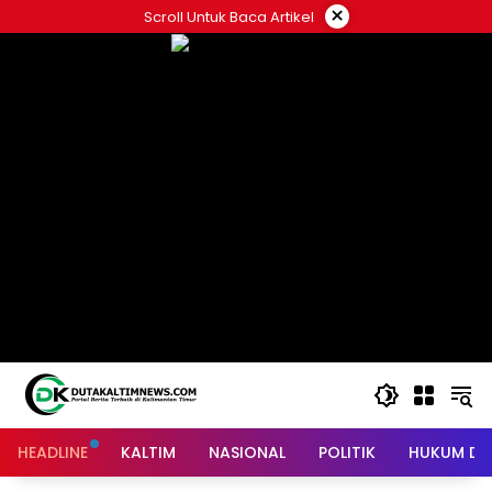
Skip
×
Scroll Untuk Baca Artikel
to
content
HEADLINE
KALTIM
NASIONAL
POLITIK
HUKUM DA