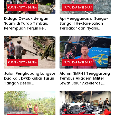
KUTAI KARTANEGARA
KUTAI KARTANEGARA
Diduga Cekcok dengan
Api Mengganas di Sanga-
Suami di Turap Timbau,
Sanga, 1 Hektare Lahan
Perempuan Terjun ke
Terbakar dan Nyaris
Sungai Mahakam
Sambar Rumah Warga
KUTAI KARTANEGARA
KUTAI KARTANEGARA
Jalan Penghubung Longsor
Alumni SMPN 1 Tenggarong
Dua Kali, DPRD Kukar Turun
Tembus Akademi Militer
Tangan Desak
Lewat Jalur Akselerasi,
Penanganan Darurat
Jadi Kebanggaan Kukar