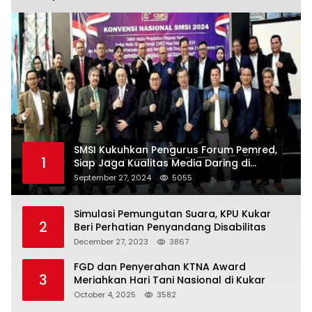
SMSI Kukuhkan Pengurus Forum Pemred,
1
Siap Jaga Kualitas Media Daring di
Indonesia
September 27, 2024
5055
Simulasi Pemungutan Suara, KPU Kukar
2
Beri Perhatian Penyandang Disabilitas
December 27, 2023
3867
FGD dan Penyerahan KTNA Award
3
Meriahkan Hari Tani Nasional di Kukar
October 4, 2025
3582