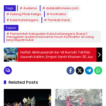
Tags:
Audiensi
dutakalitmnews.com
Hutang Pihak Ketiga
Kontraktor
Kutai Kartanegara
Pemkab Kukar
Topics:
Pemerintah Kabupaten Kutai Kartanegara (Kukar)
menggelar audiensi bersama Forum Kontraktor di ruang
kerja Bupati Kukar
Haflah Akhirussanah Ke-VII Rumah Tahfidz
Saunah Kaltim, Empat Santri Khatam 30 Juz
Related Posts