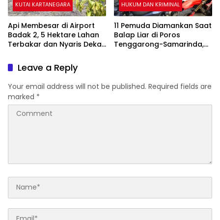
KUTAI KARTANEGARA
HUKUM DAN KRIMINAL
Api Membesar di Airport
11 Pemuda Diamankan Saat
Badak 2, 5 Hektare Lahan
Balap Liar di Poros
Terbakar dan Nyaris Dekati
Tenggarong-Samarinda,
Pesantren
Motor Ditahan hingga 3
Bulan
Leave a Reply
Your email address will not be published.
Required fields are
marked
*