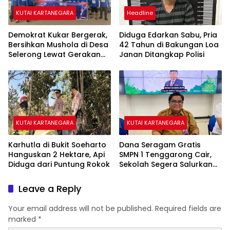
KUTAI KARTANEGARA
Headline
Demokrat Kukar Bergerak,
Diduga Edarkan Sabu, Pria
Bersihkan Mushola di Desa
42 Tahun di Bakungan Loa
Selerong Lewat Gerakan
Janan Ditangkap Polisi
Langit Biru Indonesia Asri
KUTAI KARTANEGARA
KUTAI KARTANEGARA
Karhutla di Bukit Soeharto
Dana Seragam Gratis
Hanguskan 2 Hektare, Api
SMPN 1 Tenggarong Cair,
Diduga dari Puntung Rokok
Sekolah Segera Salurkan
20 Item Perlengkapan
Siswa Baru
Leave a Reply
Your email address will not be published.
Required fields are
marked
*