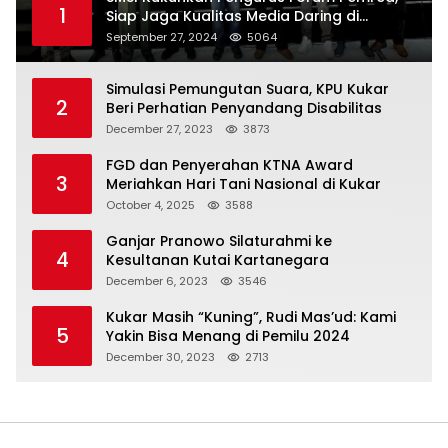
1
Siap Jaga Kualitas Media Daring di
Indonesia
September 27, 2024
5064
Simulasi Pemungutan Suara, KPU Kukar
2
Beri Perhatian Penyandang Disabilitas
December 27, 2023
3873
FGD dan Penyerahan KTNA Award
3
Meriahkan Hari Tani Nasional di Kukar
October 4, 2025
3588
Ganjar Pranowo Silaturahmi ke
4
Kesultanan Kutai Kartanegara
December 6, 2023
3546
Kukar Masih “Kuning”, Rudi Mas’ud: Kami
5
Yakin Bisa Menang di Pemilu 2024
December 30, 2023
2713