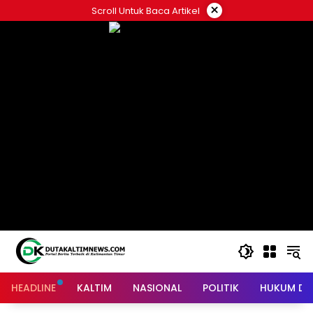
Skip
×
Scroll Untuk Baca Artikel
to
content
HEADLINE
KALTIM
NASIONAL
POLITIK
HUKUM DA