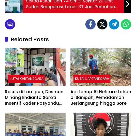
Sekda Kukar: Dari 74 SPPG, Sekitar 20 Unit
Sudah Beroperasi, Lokasi 3T Jadi Perhatian
Khusus
Related Posts
KUTAI KARTANEGARA
KUTAI KARTANEGARA
Reses di Loa Ipuh, Desman
Api Lahap 10 Hektare Lahan
Minang Endianto Soroti
di Sanipah, Pemadaman
Insentif Kader Posyandu
Berlangsung hingga Sore
dan Irigasi Pertanian