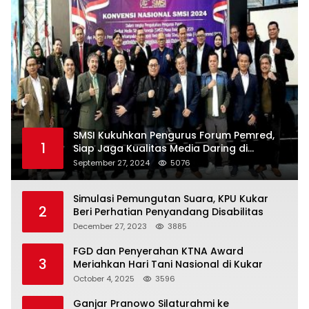
SMSI Kukuhkan Pengurus Forum Pemred,
1
Siap Jaga Kualitas Media Daring di
Indonesia
September 27, 2024
5076
Simulasi Pemungutan Suara, KPU Kukar
2
Beri Perhatian Penyandang Disabilitas
December 27, 2023
3885
FGD dan Penyerahan KTNA Award
3
Meriahkan Hari Tani Nasional di Kukar
October 4, 2025
3596
Ganjar Pranowo Silaturahmi ke