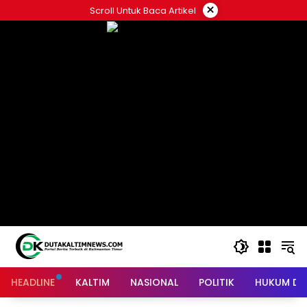
Skip
×
Scroll Untuk Baca Artikel
to
content
HEADLINE
KALTIM
NASIONAL
POLITIK
HUKUM DA